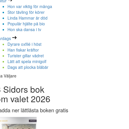
ltur
Hon var viktig för många
Stor tävling för körer
Linda Hammar är död
Populär hjälte på bio
Hon ska dansa i tv
ardags
Dyrare oxfilé i höst
Han fiskar kräftor
Turister gillar vädret
Lätt att spela minigolf
Dags att plocka blåbär
la Väljare
 Sidors bok
om valet 2026
adda ner lättlästa boken gratis