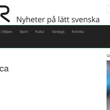
Sö
a Väljare
Sport
Kultur
Vardags
Krönika
Q
rca