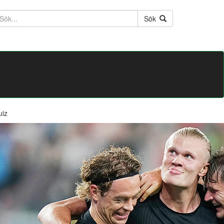
ktext
Sök
uiz