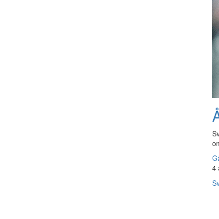
Å
Sv
om
Gå
4 
Sv