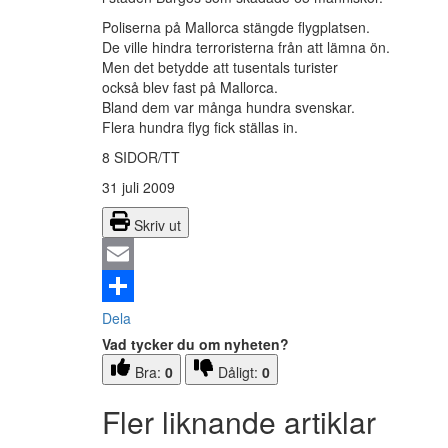
Poliserna på Mallorca stängde flygplatsen.
De ville hindra terroristerna från att lämna ön.
Men det betydde att tusentals turister
också blev fast på Mallorca.
Bland dem var många hundra svenskar.
Flera hundra flyg fick ställas in.
8 SIDOR/TT
31 juli 2009
Skriv ut
Email
Dela
Vad tycker du om nyheten?
Bra:
0
Dåligt:
0
Fler liknande artiklar