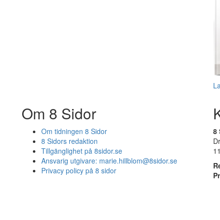
L
Om 8 Sidor
Om tidningen 8 Sidor
8 
8 Sidors redaktion
D
Tillgänglighet på 8sidor.se
1
Ansvarig utgivare:
marie.hillblom@8sidor.se
R
Privacy policy på 8 sidor
P