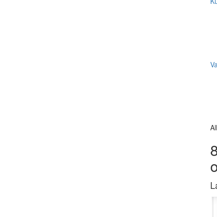
Ku
V
Al
8
L