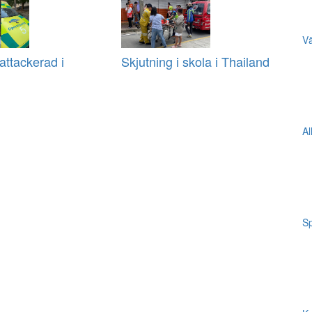
Vä
ttackerad i
Skjutning i skola i Thailand
Al
Sp