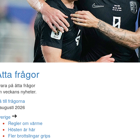
tta frågor
ara på åtta frågor
 veckans nyheter.
 till frågorna
augusti 2026
erige
Regler om värme
Hösten är här
Fler brottslingar grips