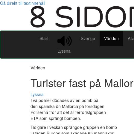
Gå direkt till textinnehåll
Start
Sverige
Världen
All
Lyssna
Världen
Turister fast på Mallo
Lyssna
Två poliser dödades av en bomb på
den spanska ön Mallorca på torsdagen.
Poliserna tror att det är terroristgruppen
ETA som sprängt bomben.
Tidigare i veckan sprängde gruppen en bomb
i staden Burgos som skadade 65 människor.