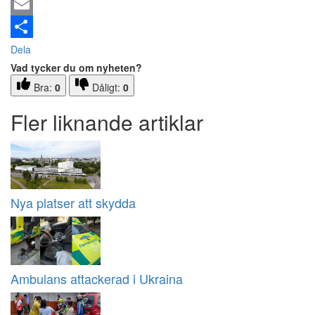
Email
Dela
Vad tycker du om nyheten?
Bra:
0
Dåligt:
0
Fler liknande artiklar
Nya platser att skydda
Ambulans attackerad i Ukraina