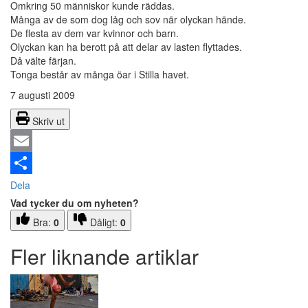
Omkring 50 människor kunde räddas.
Många av de som dog låg och sov när olyckan hände.
De flesta av dem var kvinnor och barn.
Olyckan kan ha berott på att delar av lasten flyttades.
Då välte färjan.
Tonga består av många öar i Stilla havet.
7 augusti 2009
Skriv ut
Email
Dela
Vad tycker du om nyheten?
Bra:
0
Dåligt:
0
Fler liknande artiklar