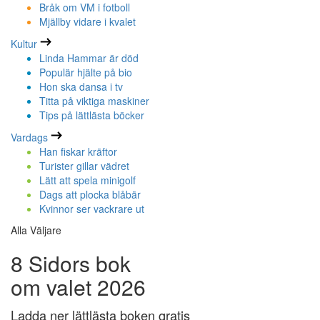
Bråk om VM i fotboll
Mjällby vidare i kvalet
Kultur
Linda Hammar är död
Populär hjälte på bio
Hon ska dansa i tv
Titta på viktiga maskiner
Tips på lättlästa böcker
Vardags
Han fiskar kräftor
Turister gillar vädret
Lätt att spela minigolf
Dags att plocka blåbär
Kvinnor ser vackrare ut
Alla Väljare
8 Sidors bok
om valet 2026
Ladda ner lättlästa boken gratis