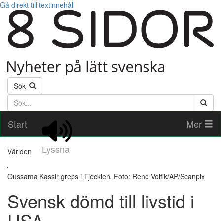
Gå direkt till textinnehåll
Sök
Söktext
Start
Mer
Lyssna
Världen
Oussama Kassir greps i Tjeckien. Foto: Rene Volfik/AP/Scanpix
Svensk dömd till livstid i
USA