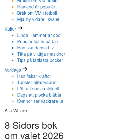
Bråket om VM är slut
Haaland är populär
Bråk om VM i fotboll
Mjällby vidare i kvalet
Kultur
Linda Hammar är död
Populär hjälte på bio
Hon ska dansa i tv
Titta på viktiga maskiner
Tips på lättlästa böcker
Vardags
Han fiskar kräftor
Turister gillar vädret
Lätt att spela minigolf
Dags att plocka blåbär
Kvinnor ser vackrare ut
Alla Väljare
8 Sidors bok
om valet 2026