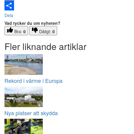
Email
Dela
Vad tycker du om nyheten?
Bra:
0
Dåligt:
0
Fler liknande artiklar
Rekord i värme i Europa
Nya platser att skydda