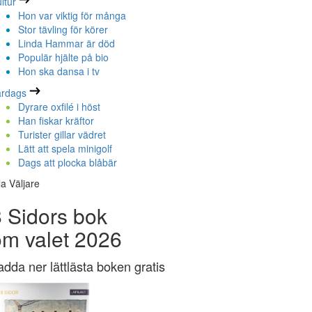
ltur
Hon var viktig för många
Stor tävling för körer
Linda Hammar är död
Populär hjälte på bio
Hon ska dansa i tv
ardags
Dyrare oxfilé i höst
Han fiskar kräftor
Turister gillar vädret
Lätt att spela minigolf
Dags att plocka blåbär
la Väljare
 Sidors bok
om valet 2026
adda ner lättlästa boken gratis