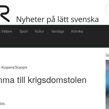
Sö
a Väljare
Sport
Kultur
Vardags
Krönika
Q
ie Kuypers/Scanpix
ma till krigsdomstolen
zic.