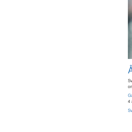
Å
Sv
om
Gå
4 
Sv