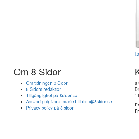
L
Om 8 Sidor
Om tidningen 8 Sidor
8 
8 Sidors redaktion
D
Tillgänglighet på 8sidor.se
1
Ansvarig utgivare:
marie.hillblom@8sidor.se
R
Privacy policy på 8 sidor
P