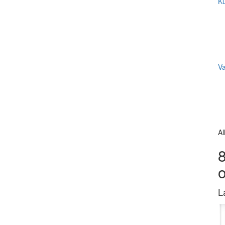
Ku
V
Al
8
L