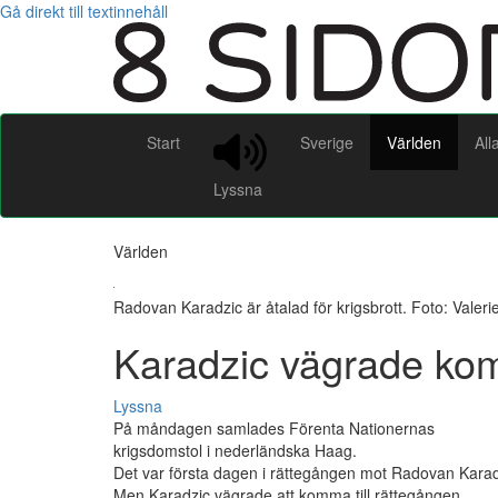
Gå direkt till textinnehåll
Start
Sverige
Världen
All
Lyssna
Världen
Radovan Karadzic är åtalad för krigsbrott. Foto: Valer
Karadzic vägrade kom
Lyssna
På måndagen samlades Förenta Nationernas
krigsdomstol i nederländska Haag.
Det var första dagen i rättegången mot Radovan Karad
Men Karadzic vägrade att komma till rättegången.