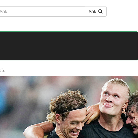
ktext
Sök
uiz