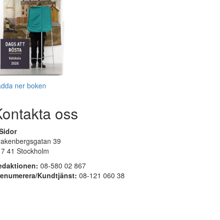
adda ner boken
Kontakta oss
Sidor
rakenbergsgatan 39
17 41 Stockholm
edaktionen:
08-580 02 867
renumerera/Kundtjänst:
08-121 060 38