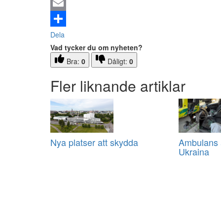
Email
Dela
Vad tycker du om nyheten?
Bra:
0
Dåligt:
0
Fler liknande artiklar
Nya platser att skydda
Ambulans a
Ukraina