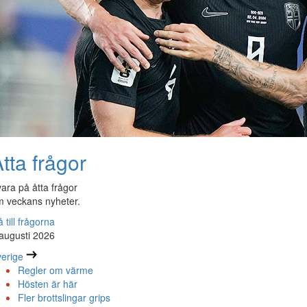
tta frågor
ara på åtta frågor
 veckans nyheter.
 till frågorna
augusti 2026
erige
Regler om värme
Hösten är här
Fler brottslingar grips