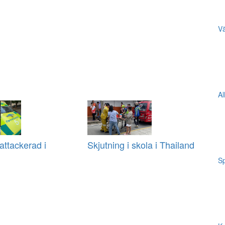
Vä
Al
ttackerad i
Skjutning i skola i Thailand
Sp