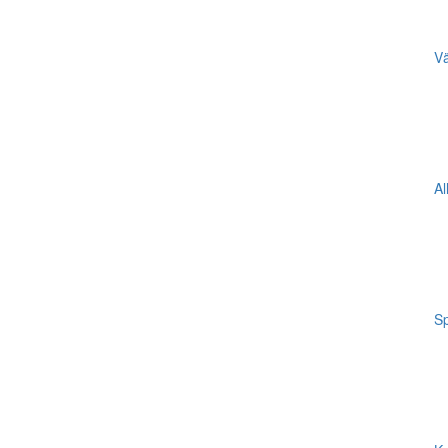
Vä
Al
Sp