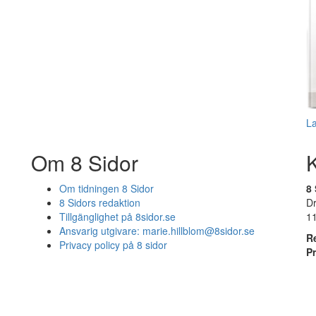
L
Om 8 Sidor
Om tidningen 8 Sidor
8 
8 Sidors redaktion
D
Tillgänglighet på 8sidor.se
1
Ansvarig utgivare:
marie.hillblom@8sidor.se
R
Privacy policy på 8 sidor
P