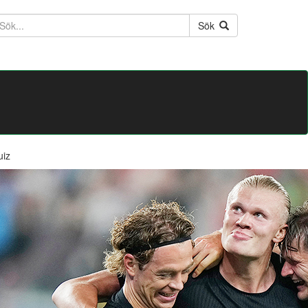
ktext
Sök
uiz