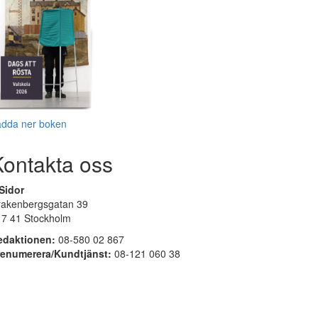
adda ner boken
Kontakta oss
Sidor
rakenbergsgatan 39
17 41 Stockholm
edaktionen:
08-580 02 867
renumerera/Kundtjänst:
08-121 060 38