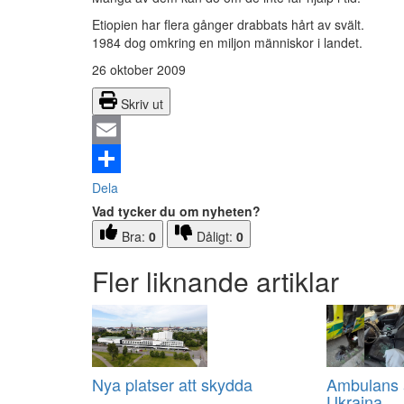
Etiopien har flera gånger drabbats hårt av svält.
1984 dog omkring en miljon människor i landet.
26 oktober 2009
Skriv ut
Email
Dela
Vad tycker du om nyheten?
Bra:
0
Dåligt:
0
Fler liknande artiklar
Nya platser att skydda
Ambulans a
Ukraina