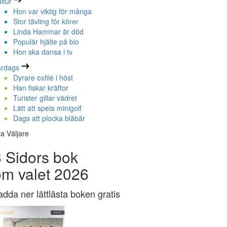
ltur
Hon var viktig för många
Stor tävling för körer
Linda Hammar är död
Populär hjälte på bio
Hon ska dansa i tv
ardags
Dyrare oxfilé i höst
Han fiskar kräftor
Turister gillar vädret
Lätt att spela minigolf
Dags att plocka blåbär
la Väljare
 Sidors bok
om valet 2026
adda ner lättlästa boken gratis