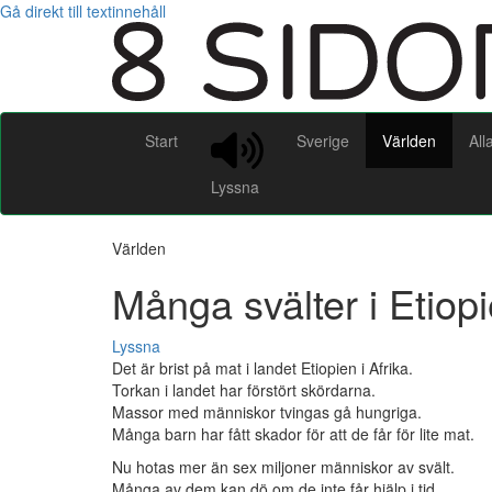
Gå direkt till textinnehåll
Start
Sverige
Världen
All
Lyssna
Världen
Många svälter i Etiop
Lyssna
Det är brist på mat i landet Etiopien i Afrika.
Torkan i landet har förstört skördarna.
Massor med människor tvingas gå hungriga.
Många barn har fått skador för att de får för lite mat.
Nu hotas mer än sex miljoner människor av svält.
Många av dem kan dö om de inte får hjälp i tid.