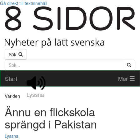
Gå direkt till textinnehåll
Sök
Söktext
Start
Mer
Lyssna
Världen
Ännu en flickskola
sprängd i Pakistan
Lyssna