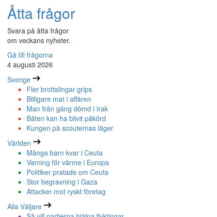
Åtta frågor
Svara på åtta frågor
om veckans nyheter.
Gå till frågorna
4 augusti 2026
Sverige
Fler brottslingar grips
Billigare mat i affären
Man från gäng dömd i Irak
Båten kan ha blivit påkörd
Kungen på scouternas läger
Världen
Många barn kvar i Ceuta
Varning för värme i Europa
Politiker pratade om Ceuta
Stor begravning i Gaza
Attacker mot ryskt företag
Alla Väljare
Så vill partierna hjälpa flyktingar