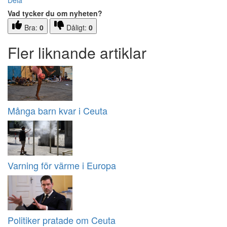
Dela
Vad tycker du om nyheten?
Bra:
0
Dåligt:
0
Fler liknande artiklar
Många barn kvar i Ceuta
Varning för värme i Europa
Politiker pratade om Ceuta