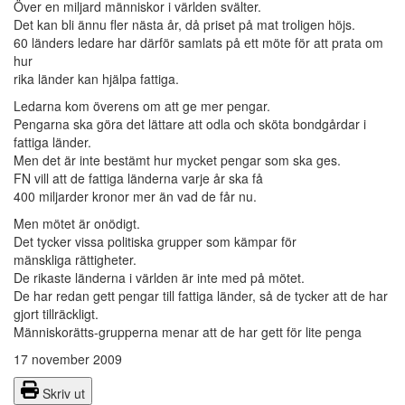
Över en miljard människor i världen svälter.
Det kan bli ännu fler nästa år, då priset på mat troligen höjs.
60 länders ledare har därför samlats på ett möte för att prata om
hur
rika länder kan hjälpa fattiga.
Ledarna kom överens om att ge mer pengar.
Pengarna ska göra det lättare att odla och sköta bondgårdar i
fattiga länder.
Men det är inte bestämt hur mycket pengar som ska ges.
FN vill att de fattiga länderna varje år ska få
400 miljarder kronor mer än vad de får nu.
Men mötet är onödigt.
Det tycker vissa politiska grupper som kämpar för
mänskliga rättigheter.
De rikaste länderna i världen är inte med på mötet.
De har redan gett pengar till fattiga länder, så de tycker att de har
gjort tillräckligt.
Människorätts-grupperna menar att de har gett för lite penga
17 november 2009
Skriv ut