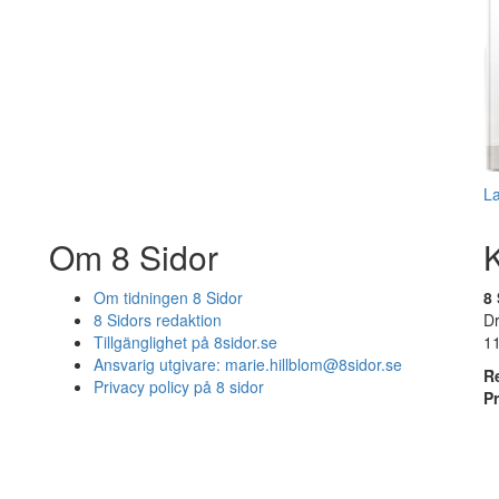
L
Om 8 Sidor
Om tidningen 8 Sidor
8 
8 Sidors redaktion
D
Tillgänglighet på 8sidor.se
1
Ansvarig utgivare:
marie.hillblom@8sidor.se
R
Privacy policy på 8 sidor
P