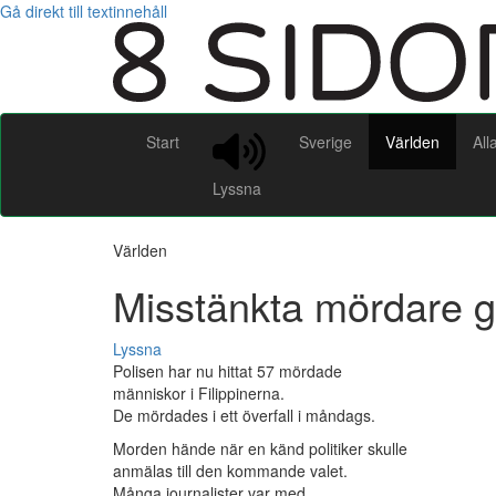
Gå direkt till textinnehåll
Start
Sverige
Världen
All
Lyssna
Världen
Misstänkta mördare g
Lyssna
Polisen har nu hittat 57 mördade
människor i Filippinerna.
De mördades i ett överfall i måndags.
Morden hände när en känd politiker skulle
anmälas till den kommande valet.
Många journalister var med.