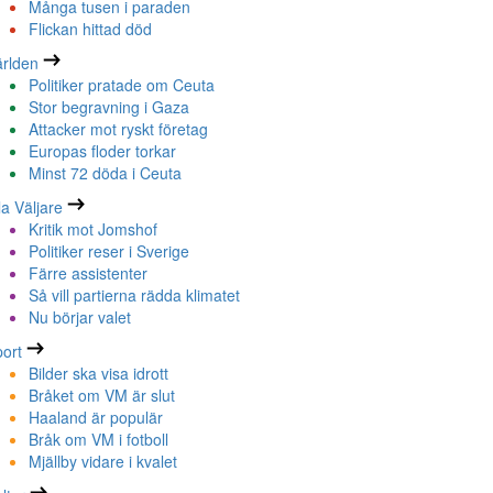
Många tusen i paraden
Flickan hittad död
rlden
Politiker pratade om Ceuta
Stor begravning i Gaza
Attacker mot ryskt företag
Europas floder torkar
Minst 72 döda i Ceuta
la Väljare
Kritik mot Jomshof
Politiker reser i Sverige
Färre assistenter
Så vill partierna rädda klimatet
Nu börjar valet
ort
Bilder ska visa idrott
Bråket om VM är slut
Haaland är populär
Bråk om VM i fotboll
Mjällby vidare i kvalet