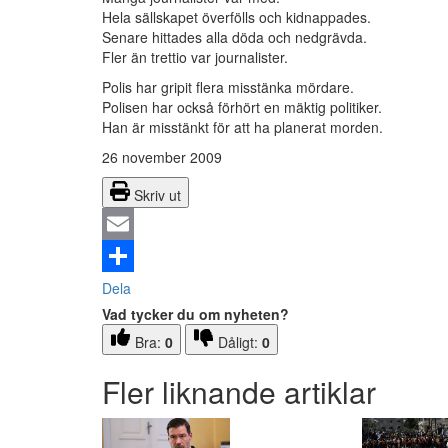
Hela sällskapet överfölls och kidnappades.
Senare hittades alla döda och nedgrävda.
Fler än trettio var journalister.
Polis har gripit flera misstänka mördare.
Polisen har också förhört en mäktig politiker.
Han är misstänkt för att ha planerat morden.
26 november 2009
Skriv ut
Email
Dela
Vad tycker du om nyheten?
Bra:
0
Dåligt:
0
Fler liknande artiklar