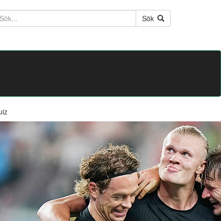
ktext
Sök
uiz