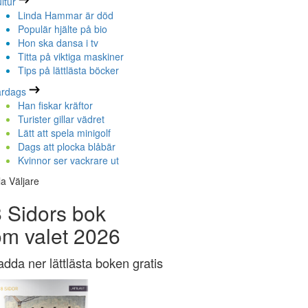
ltur
Linda Hammar är död
Populär hjälte på bio
Hon ska dansa i tv
Titta på viktiga maskiner
Tips på lättlästa böcker
ardags
Han fiskar kräftor
Turister gillar vädret
Lätt att spela minigolf
Dags att plocka blåbär
Kvinnor ser vackrare ut
la Väljare
 Sidors bok
om valet 2026
adda ner lättlästa boken gratis