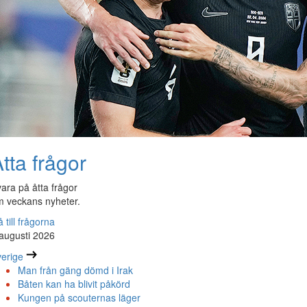
tta frågor
ara på åtta frågor
 veckans nyheter.
 till frågorna
augusti 2026
erige
Man från gäng dömd i Irak
Båten kan ha blivit påkörd
Kungen på scouternas läger