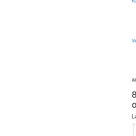
Ku
V
Al
8
L