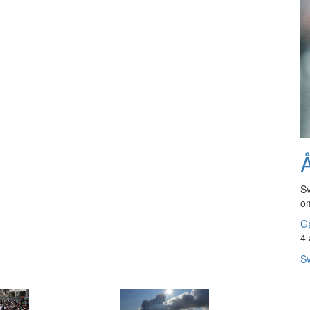
Å
Sv
om
Gå
4 
Sv