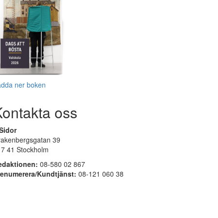
adda ner boken
Kontakta oss
Sidor
rakenbergsgatan 39
17 41 Stockholm
edaktionen:
08-580 02 867
renumerera/Kundtjänst:
08-121 060 38