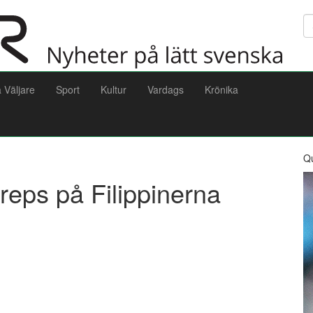
Sö
a Väljare
Sport
Kultur
Vardags
Krönika
Q
reps på Filippinerna