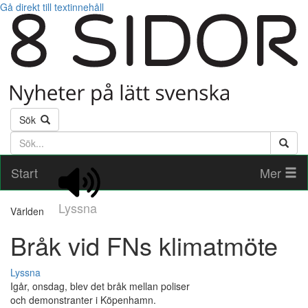
Gå direkt till textinnehåll
Sök
Söktext
Start
Mer
Lyssna
Världen
Bråk vid FNs klimatmöte
Lyssna
Igår, onsdag, blev det bråk mellan poliser
och demonstranter i Köpenhamn.