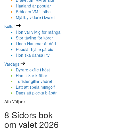
Bråket om VM är slut
Haaland är populär
Bråk om VM i fotboll
Mjällby vidare i kvalet
Kultur
Hon var viktig för många
Stor tävling för körer
Linda Hammar är död
Populär hjälte på bio
Hon ska dansa i tv
Vardags
Dyrare oxfilé i höst
Han fiskar kräftor
Turister gillar vädret
Lätt att spela minigolf
Dags att plocka blåbär
Alla Väljare
8 Sidors bok
om valet 2026