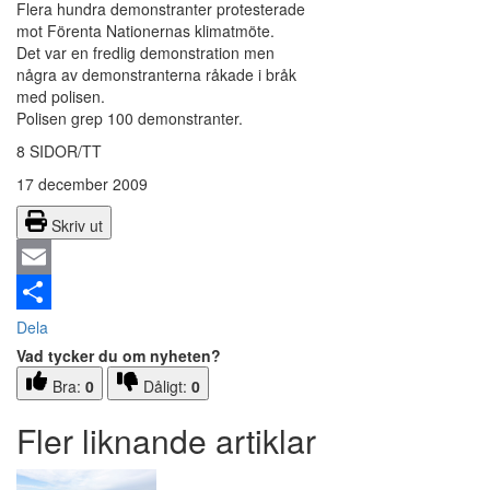
Flera hundra demonstranter protesterade
mot Förenta Nationernas klimatmöte.
Det var en fredlig demonstration men
några av demonstranterna råkade i bråk
med polisen.
Polisen grep 100 demonstranter.
8 SIDOR/TT
17 december 2009
Skriv ut
Email
Dela
Vad tycker du om nyheten?
Bra:
0
Dåligt:
0
Fler liknande artiklar