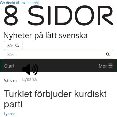
Gå direkt till textinnehåll
Sök
Söktext
Start
Mer
Lyssna
Världen
Turkiet förbjuder kurdiskt
parti
Lyssna