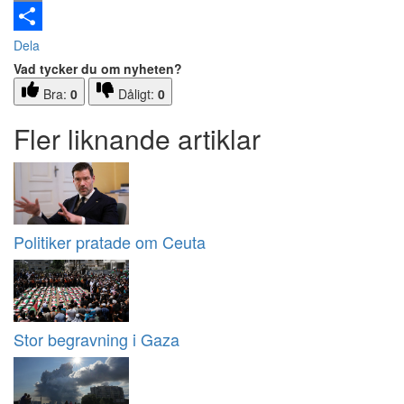
Email
Dela
Vad tycker du om nyheten?
Bra:
0
Dåligt:
0
Fler liknande artiklar
Politiker pratade om Ceuta
Stor begravning i Gaza