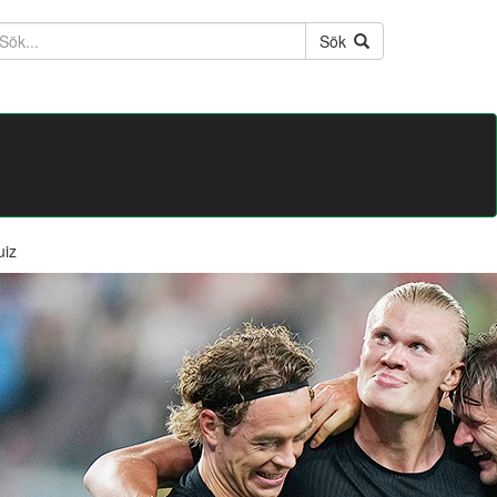
ktext
Sök
uiz