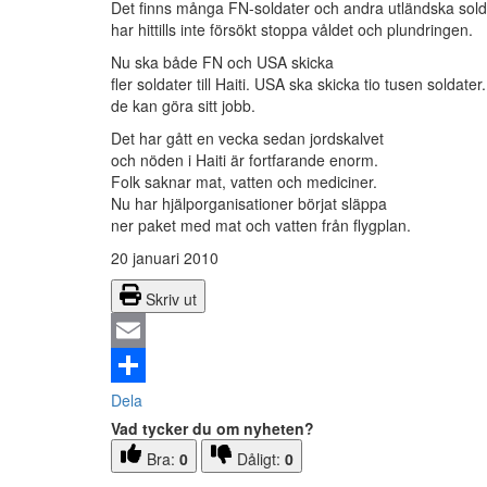
Det finns många FN-soldater och andra utländska sold
har hittills inte försökt stoppa våldet och plundringen.
Nu ska både FN och USA skicka
fler soldater till Haiti. USA ska skicka tio tusen solda
de kan göra sitt jobb.
Det har gått en vecka sedan jordskalvet
och nöden i Haiti är fortfarande enorm.
Folk saknar mat, vatten och mediciner.
Nu har hjälporganisationer börjat släppa
ner paket med mat och vatten från flygplan.
20 januari 2010
Skriv ut
Email
Dela
Vad tycker du om nyheten?
Bra:
0
Dåligt:
0