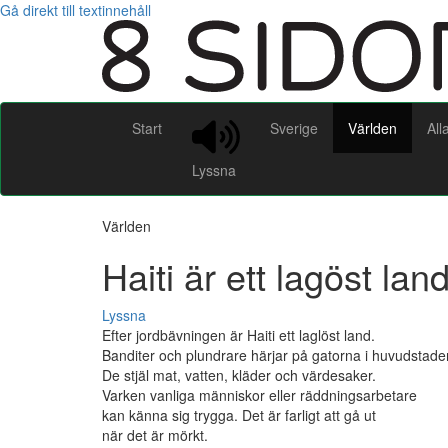
Gå direkt till textinnehåll
Start
Sverige
Världen
All
Lyssna
Världen
Haiti är ett lagöst lan
Lyssna
Efter jordbävningen är Haiti ett laglöst land.
Banditer och plundrare härjar på gatorna i huvudstade
De stjäl mat, vatten, kläder och värdesaker.
Varken vanliga människor eller räddningsarbetare
kan känna sig trygga. Det är farligt att gå ut
när det är mörkt.