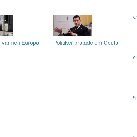
Vä
r värme i Europa
Politiker pratade om Ceuta
Al
Sp