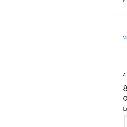
Ku
V
Al
8
L