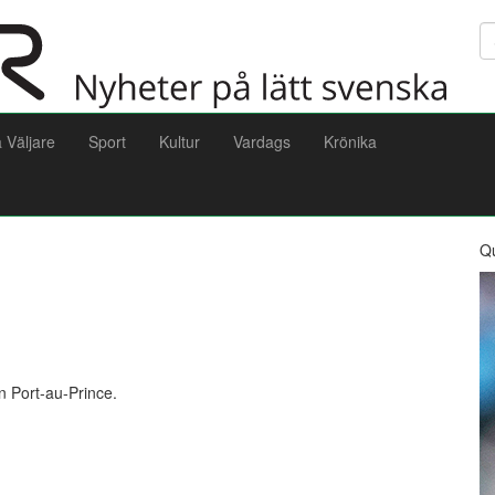
Sö
a Väljare
Sport
Kultur
Vardags
Krönika
Q
d
n Port-au-Prince.