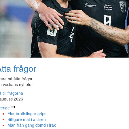
tta frågor
ara på åtta frågor
 veckans nyheter.
 till frågorna
augusti 2026
erige
Fler brottslingar grips
Billigare mat i affären
Man från gäng dömd i Irak