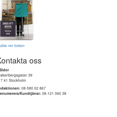
adda ner boken
Kontakta oss
Sidor
rakenbergsgatan 39
17 41 Stockholm
edaktionen:
08-580 02 867
renumerera/Kundtjänst:
08-121 060 38