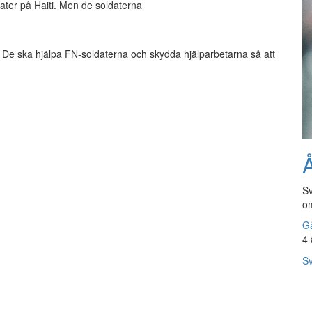
ater på Haiti. Men de soldaterna
ter. De ska hjälpa FN-soldaterna och skydda hjälparbetarna så att
Å
Sv
om
Gå
4 
Sv