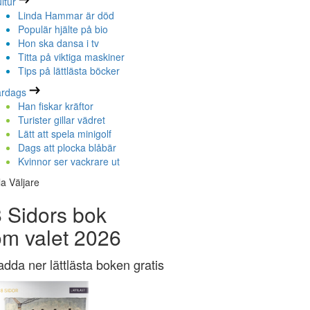
ltur
Linda Hammar är död
Populär hjälte på bio
Hon ska dansa i tv
Titta på viktiga maskiner
Tips på lättlästa böcker
ardags
Han fiskar kräftor
Turister gillar vädret
Lätt att spela minigolf
Dags att plocka blåbär
Kvinnor ser vackrare ut
la Väljare
 Sidors bok
om valet 2026
adda ner lättlästa boken gratis