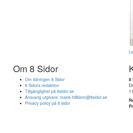
L
Om 8 Sidor
Om tidningen 8 Sidor
8 
8 Sidors redaktion
D
Tillgänglighet på 8sidor.se
1
Ansvarig utgivare:
marie.hillblom@8sidor.se
R
Privacy policy på 8 sidor
P