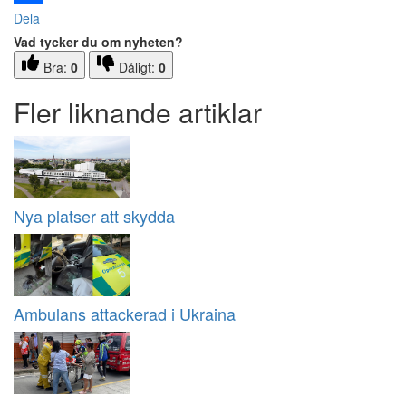
Dela
Vad tycker du om nyheten?
Bra:
0
Dåligt:
0
Fler liknande artiklar
Nya platser att skydda
Ambulans attackerad i Ukraina