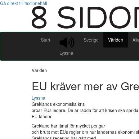
Gå direkt till textinnehåll
Start
Sverige
Världen
All
Lyssna
Världen
EU kräver mer av Gr
Lyssna
Greklands ekonomiska kris
oroar EUs ledare. De är rädda för att krisen ska sprida s
EU-länder.
Grekland har lånat för mycket pengar
och brutit mot EUs regler om hur ländernas ekonomi s
Greklands regering har gått med