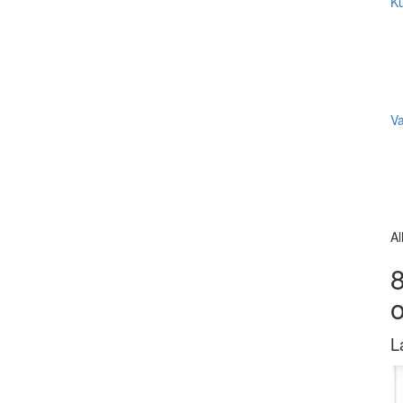
Ku
V
Al
8
L