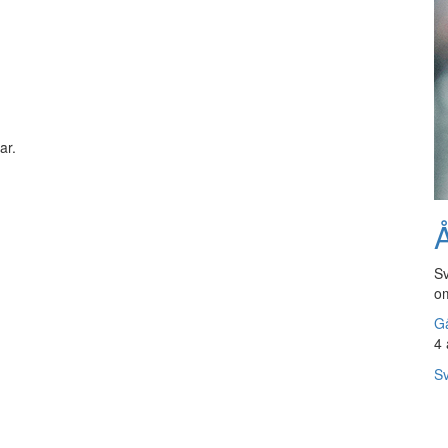
ar.
Å
Sv
om
Gå
4 
Sv