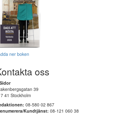
adda ner boken
Kontakta oss
Sidor
rakenbergsgatan 39
17 41 Stockholm
edaktionen:
08-580 02 867
renumerera/Kundtjänst:
08-121 060 38