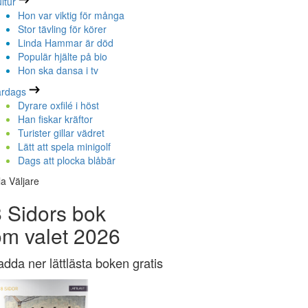
ltur
Hon var viktig för många
Stor tävling för körer
Linda Hammar är död
Populär hjälte på bio
Hon ska dansa i tv
ardags
Dyrare oxfilé i höst
Han fiskar kräftor
Turister gillar vädret
Lätt att spela minigolf
Dags att plocka blåbär
la Väljare
 Sidors bok
om valet 2026
adda ner lättlästa boken gratis