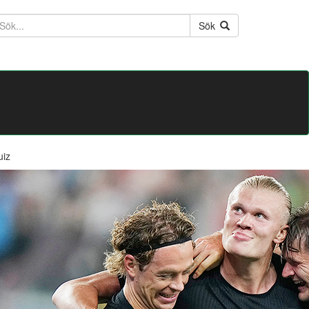
ktext
Sök
uiz