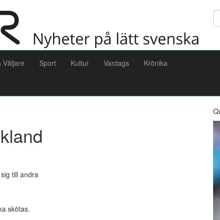
Sö
a Väljare
Sport
Kultur
Vardags
Krönika
Q
ekland
ig till andra
ka skötas.