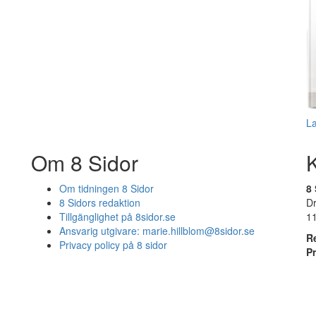
L
Om 8 Sidor
Om tidningen 8 Sidor
8 
8 Sidors redaktion
D
Tillgänglighet på 8sidor.se
1
Ansvarig utgivare:
marie.hillblom@8sidor.se
R
Privacy policy på 8 sidor
P