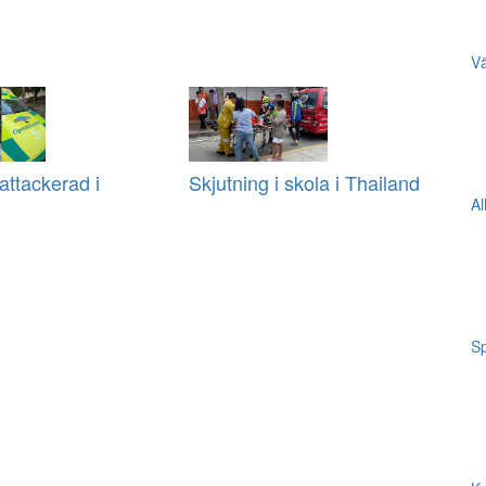
Vä
ttackerad i
Skjutning i skola i Thailand
Al
Sp