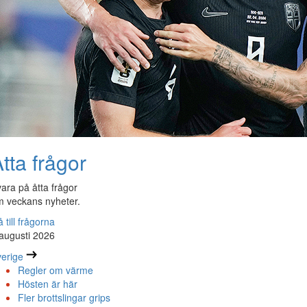
tta frågor
ara på åtta frågor
 veckans nyheter.
 till frågorna
augusti 2026
erige
Regler om värme
Hösten är här
Fler brottslingar grips