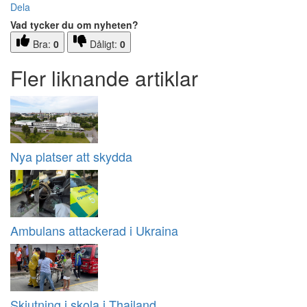
Dela
Vad tycker du om nyheten?
Bra:
0
Dåligt:
0
Fler liknande artiklar
Nya platser att skydda
Ambulans attackerad i Ukraina
Skjutning i skola i Thailand