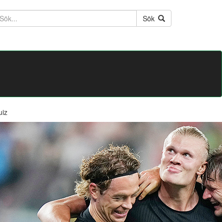
ktext
Sök
uiz