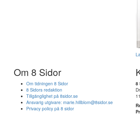
L
Om 8 Sidor
Om tidningen 8 Sidor
8 
8 Sidors redaktion
D
Tillgänglighet på 8sidor.se
1
Ansvarig utgivare:
marie.hillblom@8sidor.se
R
Privacy policy på 8 sidor
P