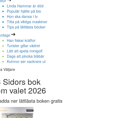
ltur
Linda Hammar är död
Populär hjälte på bio
Hon ska dansa i tv
Titta på viktiga maskiner
Tips på lättlästa böcker
ardags
Han fiskar kräftor
Turister gillar vädret
Lätt att spela minigolf
Dags att plocka blåbär
Kvinnor ser vackrare ut
la Väljare
 Sidors bok
om valet 2026
adda ner lättlästa boken gratis