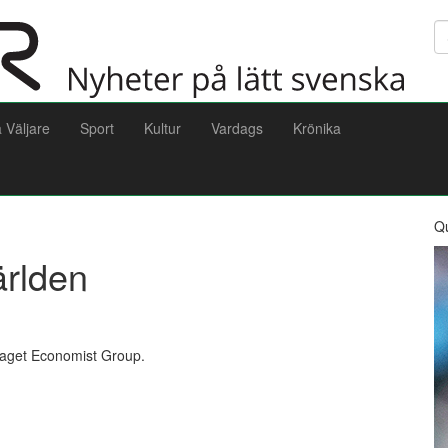
Sö
a Väljare
Sport
Kultur
Vardags
Krönika
Q
ärlden
retaget Economist Group.