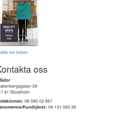
adda ner boken
Kontakta oss
Sidor
rakenbergsgatan 39
17 41 Stockholm
edaktionen:
08-580 02 867
renumerera/Kundtjänst:
08-121 060 38