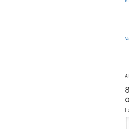
Ku
V
Al
8
L