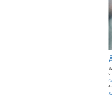
Å
Sv
om
Gå
4 
Sv