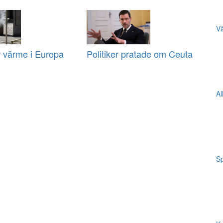
Vä
r värme i Europa
Politiker pratade om Ceuta
Al
Sp