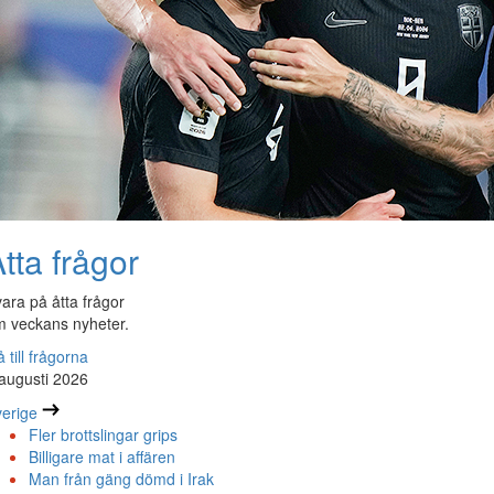
tta frågor
ara på åtta frågor
 veckans nyheter.
 till frågorna
augusti 2026
erige
Fler brottslingar grips
Billigare mat i affären
Man från gäng dömd i Irak