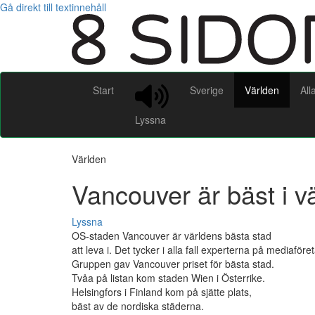
Gå direkt till textinnehåll
Start
Sverige
Världen
All
Lyssna
Världen
Vancouver är bäst i v
Lyssna
OS-staden Vancouver är världens bästa stad
att leva i. Det tycker i alla fall experterna på mediafö
Gruppen gav Vancouver priset för bästa stad.
Tvåa på listan kom staden Wien i Österrike.
Helsingfors i Finland kom på sjätte plats,
bäst av de nordiska städerna.