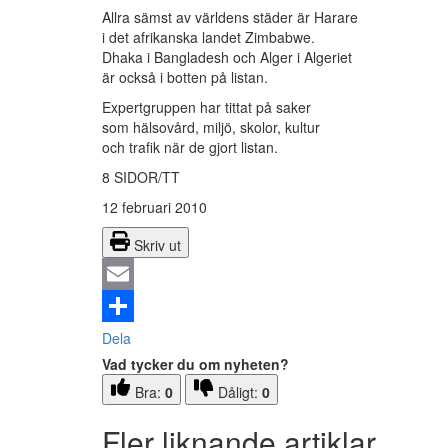
Allra sämst av världens städer är Harare
i det afrikanska landet Zimbabwe.
Dhaka i Bangladesh och Alger i Algeriet
är också i botten på listan.
Expertgruppen har tittat på saker
som hälsovård, miljö, skolor, kultur
och trafik när de gjort listan.
8 SIDOR/TT
12 februari 2010
Skriv ut
Email
Dela
Vad tycker du om nyheten?
Bra:
0
Dåligt:
0
Fler liknande artiklar