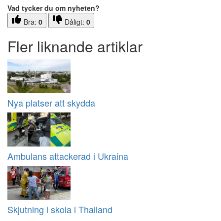
Vad tycker du om nyheten?
Bra:
0
Dåligt:
0
Fler liknande artiklar
Nya platser att skydda
Ambulans attackerad i Ukraina
Skjutning i skola i Thailand