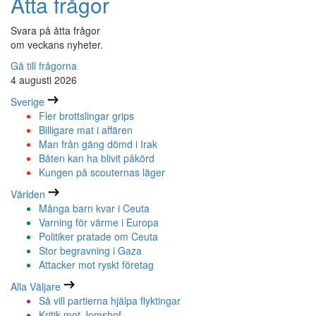
Åtta frågor
Svara på åtta frågor
om veckans nyheter.
Gå till frågorna
4 augusti 2026
Sverige
Fler brottslingar grips
Billigare mat i affären
Man från gäng dömd i Irak
Båten kan ha blivit påkörd
Kungen på scouternas läger
Världen
Många barn kvar i Ceuta
Varning för värme i Europa
Politiker pratade om Ceuta
Stor begravning i Gaza
Attacker mot ryskt företag
Alla Väljare
Så vill partierna hjälpa flyktingar
Kritik mot Jomshof