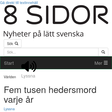
Gå direkt till textinnehåll
Sök
Söktext
Start
Mer
Lyssna
Världen
Fem tusen hedersmord
varje år
Lyssna