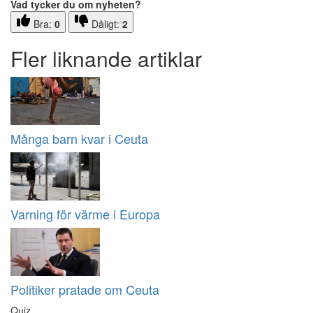
Vad tycker du om nyheten?
Bra:
0
Dåligt:
2
Fler liknande artiklar
Många barn kvar i Ceuta
Varning för värme i Europa
Politiker pratade om Ceuta
Quiz