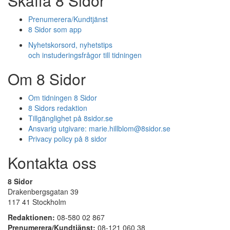
Skaffa 8 Sidor
Prenumerera/Kundtjänst
8 Sidor som app
Nyhetskorsord, nyhetstips
och instuderingsfrågor till tidningen
Om 8 Sidor
Om tidningen 8 Sidor
8 Sidors redaktion
Tillgänglighet på 8sidor.se
Ansvarig utgivare:
marie.hillblom@8sidor.se
Privacy policy på 8 sidor
Kontakta oss
8 Sidor
Drakenbergsgatan 39
117 41 Stockholm
Redaktionen:
08-580 02 867
Prenumerera/Kundtjänst:
08-121 060 38