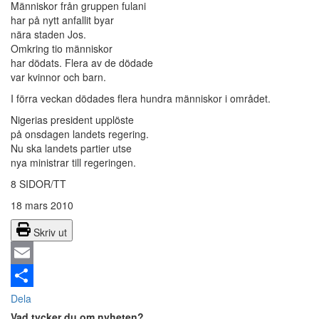
Människor från gruppen fulani
har på nytt anfallit byar
nära staden Jos.
Omkring tio människor
har dödats. Flera av de dödade
var kvinnor och barn.
I förra veckan dödades flera hundra människor i området.
Nigerias president upplöste
på onsdagen landets regering.
Nu ska landets partier utse
nya ministrar till regeringen.
8 SIDOR/TT
18 mars 2010
Skriv ut
Email
Dela
Vad tycker du om nyheten?