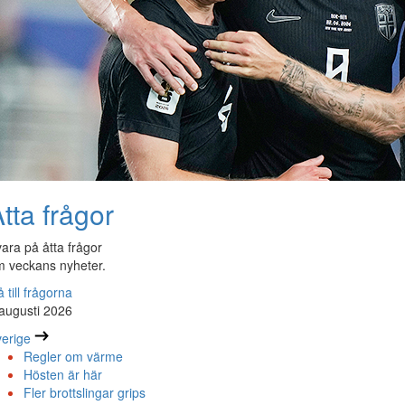
tta frågor
ara på åtta frågor
 veckans nyheter.
 till frågorna
augusti 2026
erige
Regler om värme
Hösten är här
Fler brottslingar grips