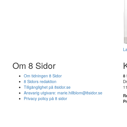
L
Om 8 Sidor
Om tidningen 8 Sidor
8 
8 Sidors redaktion
D
Tillgänglighet på 8sidor.se
1
Ansvarig utgivare:
marie.hillblom@8sidor.se
R
Privacy policy på 8 sidor
P