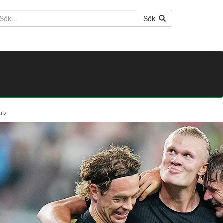
ktext
Sök
uiz