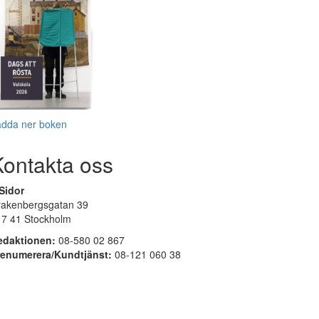
adda ner boken
Kontakta oss
Sidor
rakenbergsgatan 39
17 41 Stockholm
edaktionen:
08-580 02 867
renumerera/Kundtjänst:
08-121 060 38