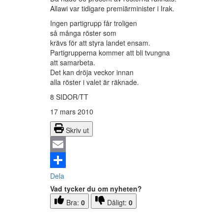
Allawi var tidigare premiärminister i Irak.
Ingen partigrupp får troligen
så många röster som
krävs för att styra landet ensam.
Partigrupperna kommer att bli tvungna
att samarbeta.
Det kan dröja veckor innan
alla röster i valet är räknade.
8 SIDOR/TT
17 mars 2010
Skriv ut
Email
Dela
Vad tycker du om nyheten?
Bra:
0
Dåligt:
0