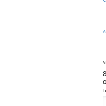
Ku
V
Al
8
L