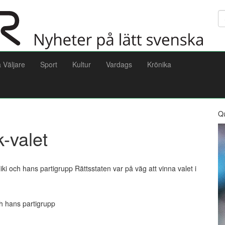
Sö
a Väljare
Sport
Kultur
Vardags
Krönika
Q
k-valet
ki och hans partigrupp Rättsstaten var på väg att vinna valet i
h hans partigrupp