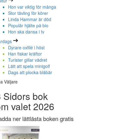
ltur
Hon var viktig för många
Stor tävling för körer
Linda Hammar är död
Populär hjälte på bio
Hon ska dansa i tv
ardags
Dyrare oxfilé i höst
Han fiskar kräftor
Turister gillar vädret
Lätt att spela minigolf
Dags att plocka blåbär
la Väljare
 Sidors bok
om valet 2026
adda ner lättlästa boken gratis