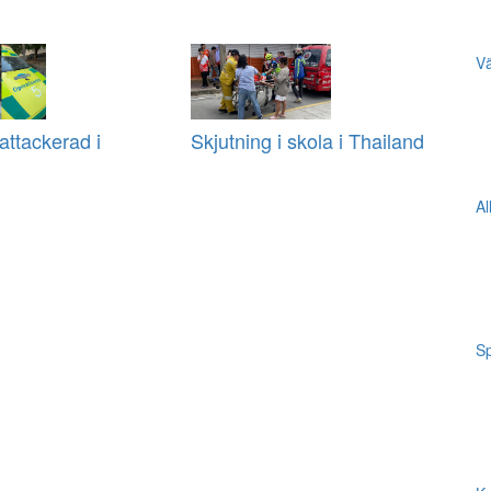
Vä
ttackerad i
Skjutning i skola i Thailand
Al
Sp