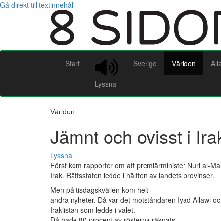
Gå direkt till textinnehåll
Start
Sverige
Världen
All
Lyssna
Världen
Jämnt och ovisst i Ira
Lyssna
Först kom rapporter om att premiärminister Nuri al-Mali
Irak. Rättsstaten ledde i hälften av landets provinser.
Men på tisdagskvällen kom helt
andra nyheter. Då var det motståndaren Iyad Allawi oc
Iraklistan som ledde i valet.
Då hade 80 procent av rösterna räknats.