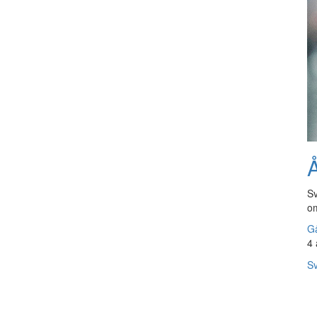
Å
Sv
om
Gå
4 
Sv