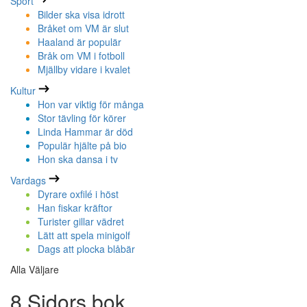
Sport
Bilder ska visa idrott
Bråket om VM är slut
Haaland är populär
Bråk om VM i fotboll
Mjällby vidare i kvalet
Kultur
Hon var viktig för många
Stor tävling för körer
Linda Hammar är död
Populär hjälte på bio
Hon ska dansa i tv
Vardags
Dyrare oxfilé i höst
Han fiskar kräftor
Turister gillar vädret
Lätt att spela minigolf
Dags att plocka blåbär
Alla Väljare
8 Sidors bok