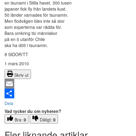
en tsunami i Stilla havet. 300 tusen
japaner fick fly från landets kust.
50 länder varnades för tsunamin.
Men flodvågen blev inte så stor
som experterna var rädda för.
Bara omkring tio människor
på en ö utanför Chile
ska ha dött i tsunamin.
8 SIDOR/TT
1 mars 2010
Skriv ut
Email
Dela
Vad tycker du om nyheten?
Bra:
0
Dåligt:
0
Fler liknande artiklar