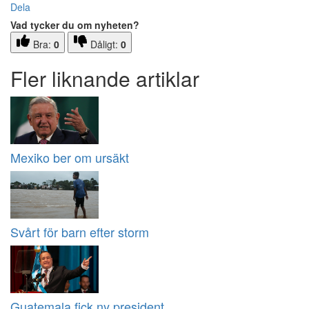
Dela
Vad tycker du om nyheten?
Bra:
0
Dåligt:
0
Fler liknande artiklar
Mexiko ber om ursäkt
Svårt för barn efter storm
Guatemala fick ny president