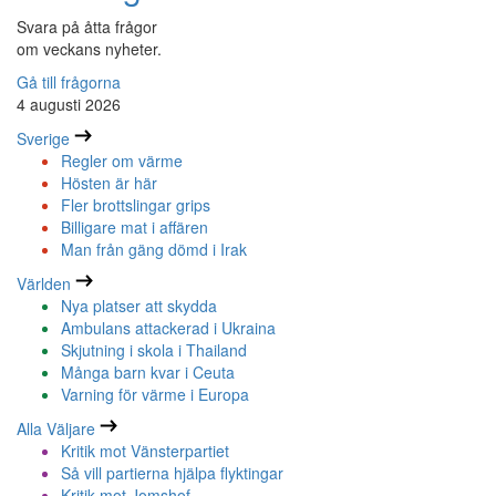
Svara på åtta frågor
om veckans nyheter.
Gå till frågorna
4 augusti 2026
Sverige
Regler om värme
Hösten är här
Fler brottslingar grips
Billigare mat i affären
Man från gäng dömd i Irak
Världen
Nya platser att skydda
Ambulans attackerad i Ukraina
Skjutning i skola i Thailand
Många barn kvar i Ceuta
Varning för värme i Europa
Alla Väljare
Kritik mot Vänsterpartiet
Så vill partierna hjälpa flyktingar
Kritik mot Jomshof