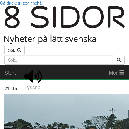
Gå direkt till textinnehåll
Sök
Söktext
Start
Mer
Lyssna
Världen