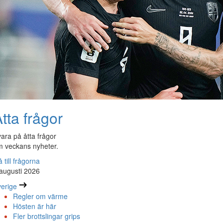
tta frågor
ara på åtta frågor
 veckans nyheter.
 till frågorna
augusti 2026
erige
Regler om värme
Hösten är här
Fler brottslingar grips