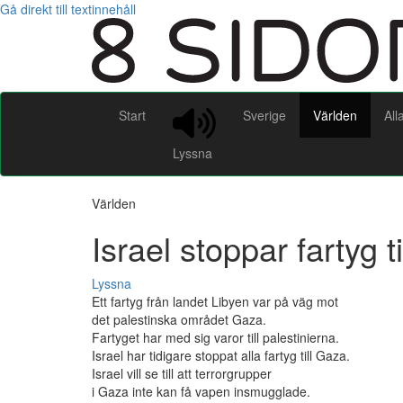
Gå direkt till textinnehåll
Start
Sverige
Världen
All
Lyssna
Världen
Israel stoppar fartyg t
Lyssna
Ett fartyg från landet Libyen var på väg mot
det palestinska området Gaza.
Fartyget har med sig varor till palestinierna.
Israel har tidigare stoppat alla fartyg till Gaza.
Israel vill se till att terrorgrupper
i Gaza inte kan få vapen insmugglade.