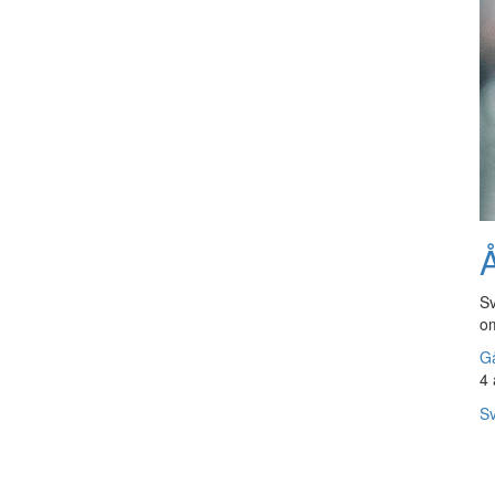
Å
Sv
om
Gå
4 
Sv