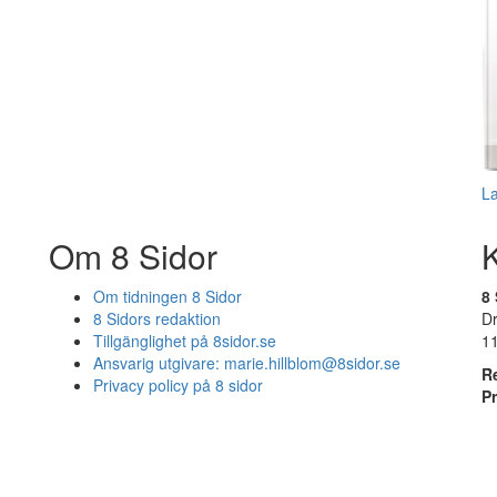
L
Om 8 Sidor
Om tidningen 8 Sidor
8 
8 Sidors redaktion
D
Tillgänglighet på 8sidor.se
1
Ansvarig utgivare:
marie.hillblom@8sidor.se
R
Privacy policy på 8 sidor
P