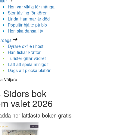
ltur
Hon var viktig för många
Stor tävling för körer
Linda Hammar är död
Populär hjälte på bio
Hon ska dansa i tv
ardags
Dyrare oxfilé i höst
Han fiskar kräftor
Turister gillar vädret
Lätt att spela minigolf
Dags att plocka blåbär
la Väljare
 Sidors bok
om valet 2026
adda ner lättlästa boken gratis