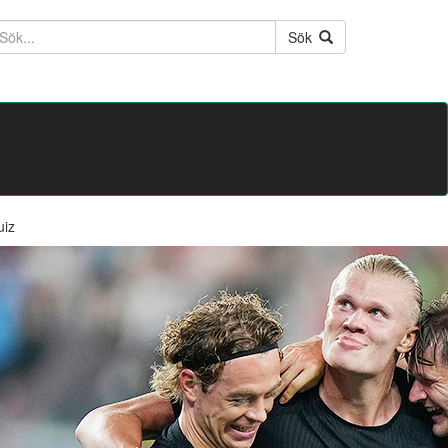
ktext
Sök
uiz