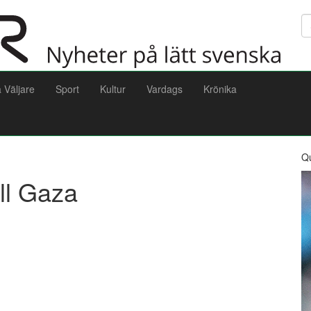
Sö
a Väljare
Sport
Kultur
Vardags
Krönika
Q
ill Gaza