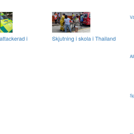
Vä
ttackerad i
Skjutning i skola i Thailand
Al
Sp