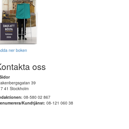
adda ner boken
Kontakta oss
Sidor
rakenbergsgatan 39
17 41 Stockholm
edaktionen:
08-580 02 867
renumerera/Kundtjänst:
08-121 060 38