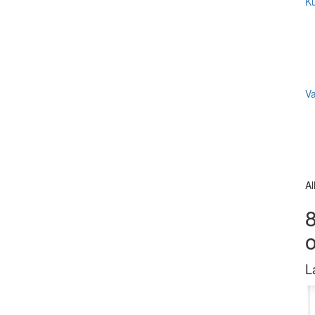
Ku
V
Al
8
L