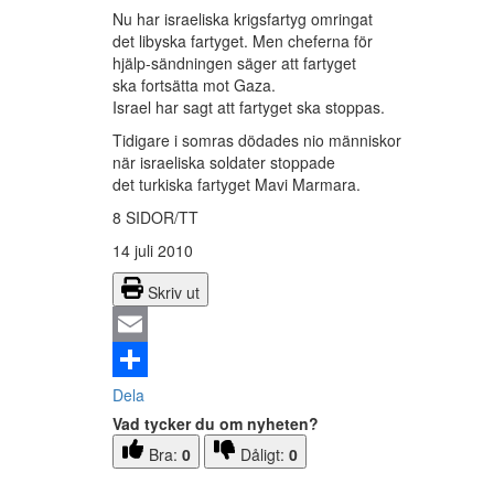
Nu har israeliska krigsfartyg omringat
det libyska fartyget. Men cheferna för
hjälp-sändningen säger att fartyget
ska fortsätta mot Gaza.
Israel har sagt att fartyget ska stoppas.
Tidigare i somras dödades nio människor
när israeliska soldater stoppade
det turkiska fartyget Mavi Marmara.
8 SIDOR/TT
14 juli 2010
Skriv ut
Email
Dela
Vad tycker du om nyheten?
Bra:
0
Dåligt:
0