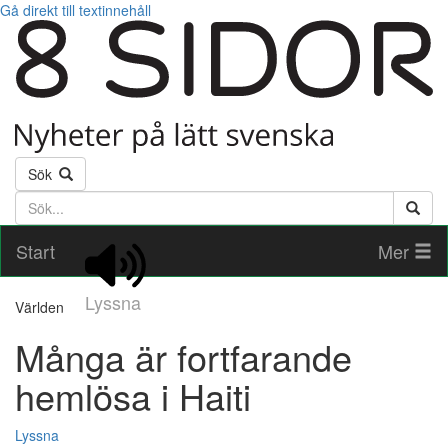
Gå direkt till textinnehåll
Sök
Söktext
Start
Mer
Lyssna
Världen
Många är fortfarande
hemlösa i Haiti
Lyssna