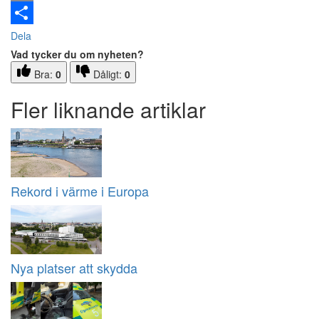
Email
Dela
Vad tycker du om nyheten?
Bra:
0
Dåligt:
0
Fler liknande artiklar
Rekord i värme i Europa
Nya platser att skydda