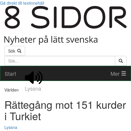
Gå direkt till textinnehåll
Sök
Söktext
Start
Mer
Lyssna
Världen
Rättegång mot 151 kurder
i Turkiet
Lyssna