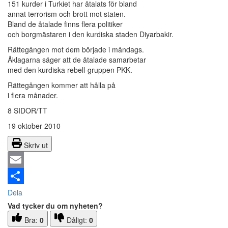
151 kurder i Turkiet har åtalats för bland
annat terrorism och brott mot staten.
Bland de åtalade finns flera politiker
och borgmästaren i den kurdiska staden Diyarbakir.
Rättegången mot dem började i måndags.
Åklagarna säger att de åtalade samarbetar
med den kurdiska rebell-gruppen PKK.
Rättegången kommer att hålla på
i flera månader.
8 SIDOR/TT
19 oktober 2010
Skriv ut
Email
Dela
Vad tycker du om nyheten?
Bra:
0
Dåligt:
0