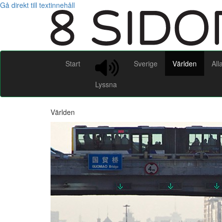
Gå direkt till textinnehåll
Start
Sverige
Världen
All
Lyssna
Världen