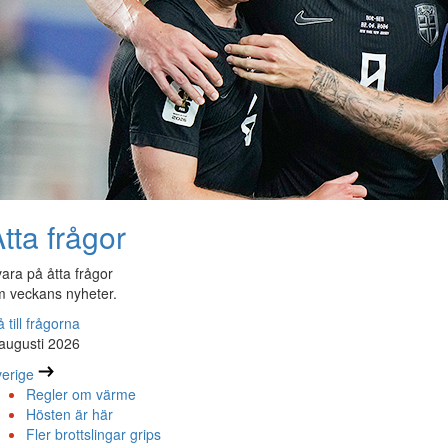
tta frågor
ara på åtta frågor
 veckans nyheter.
 till frågorna
augusti 2026
erige
Regler om värme
Hösten är här
Fler brottslingar grips