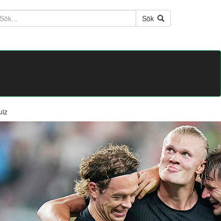
ktext
Sök
uiz