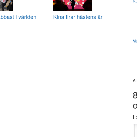
Ku
bbast i världen
Kina firar hästens år
V
Al
8
L