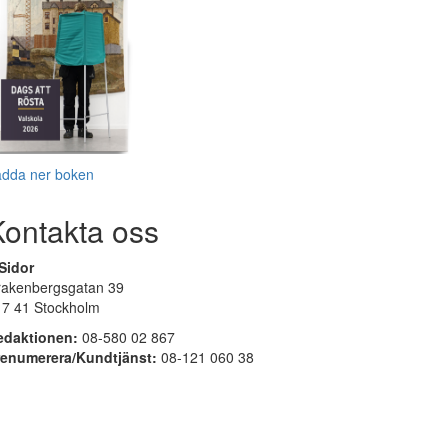
adda ner boken
Kontakta oss
Sidor
rakenbergsgatan 39
17 41 Stockholm
edaktionen:
08-580 02 867
renumerera/Kundtjänst:
08-121 060 38