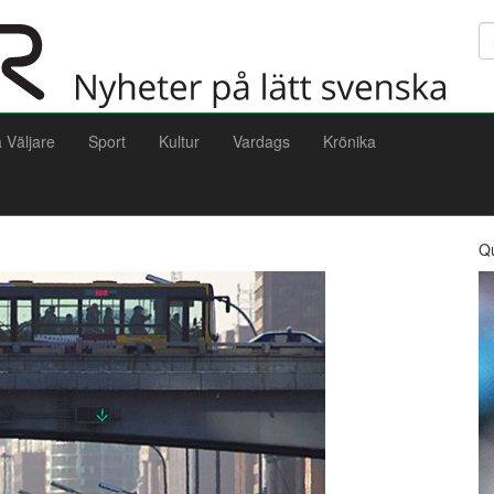
Sö
a Väljare
Sport
Kultur
Vardags
Krönika
Q