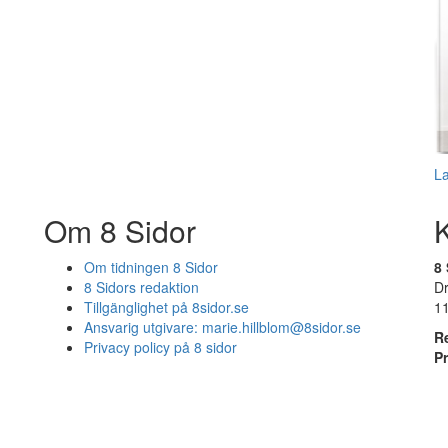
L
Om 8 Sidor
Om tidningen 8 Sidor
8 
8 Sidors redaktion
D
Tillgänglighet på 8sidor.se
1
Ansvarig utgivare:
marie.hillblom@8sidor.se
R
Privacy policy på 8 sidor
P