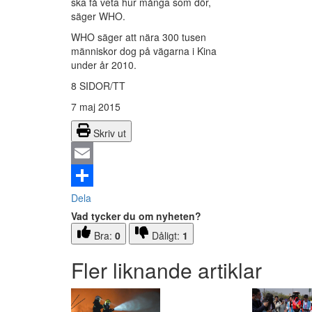
ska få veta hur många som dör,
säger WHO.
WHO säger att nära 300 tusen
människor dog på vägarna i Kina
under år 2010.
8 SIDOR/TT
7 maj 2015
Skriv ut
Email
Dela
Vad tycker du om nyheten?
Bra:
0
Dåligt:
1
Fler liknande artiklar