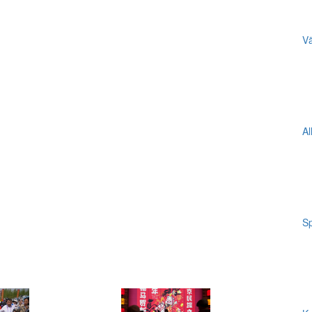
Vä
Al
Sp