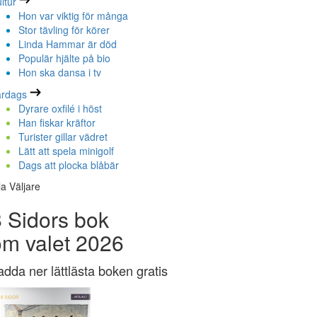
ltur
Hon var viktig för många
Stor tävling för körer
Linda Hammar är död
Populär hjälte på bio
Hon ska dansa i tv
ardags
Dyrare oxfilé i höst
Han fiskar kräftor
Turister gillar vädret
Lätt att spela minigolf
Dags att plocka blåbär
la Väljare
 Sidors bok
om valet 2026
adda ner lättlästa boken gratis