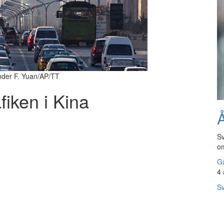
ander F. Yuan/AP/TT
fiken i Kina
Å
Sv
om
Gå
4 
Sv