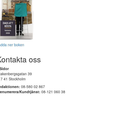
adda ner boken
Kontakta oss
Sidor
rakenbergsgatan 39
17 41 Stockholm
edaktionen:
08-580 02 867
renumerera/Kundtjänst:
08-121 060 38