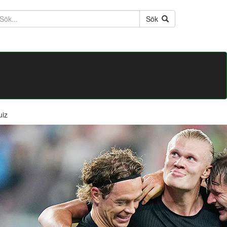
ktext
Sök
uiz