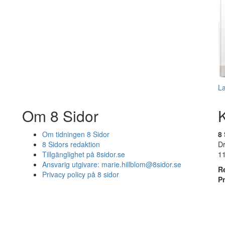
L
Om 8 Sidor
Om tidningen 8 Sidor
8 
8 Sidors redaktion
D
Tillgänglighet på 8sidor.se
1
Ansvarig utgivare:
marie.hillblom@8sidor.se
R
Privacy policy på 8 sidor
P