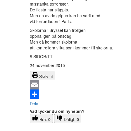
misstänka terrorister.
De flesta har släppts.
Men en av de gripna kan ha varit med
vid terrordåden i Paris.
Skolorna i Bryssel kan troligen
öppna igen på onsdag.
Men då kommer skolorna
att kontrollera vilka som kommer till skolorna.
8 SIDOR/TT
24 november 2015
Skriv ut
Email
Dela
Vad tycker du om nyheten?
Bra:
0
Dåligt:
0