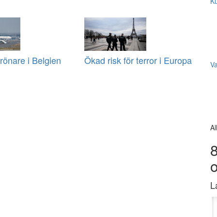
Ku
önare i Belgien
Ökad risk för terror i Europa
V
Al
8
L