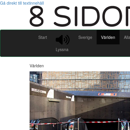
Gå direkt till textinnehåll
Start
Sverige
Världen
All
Lyssna
Världen