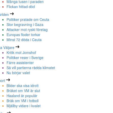
Många tusen i paraden
Flickan hittad död
rlden
Politiker pratade om Ceuta
Stor begravning i Gaza
Attacker mot ryskt företag
Europas floder torkar
Minst 72 döda i Ceuta
la Väljare
Kritik mot Jomshof
Politiker reser i Sverige
Färre assistenter
Så vill partierna rädda klimatet
Nu börjar valet
ort
Bilder ska visa idrott
Bråket om VM är slut
Haaland är populär
Bråk om VM i fotboll
Mjällby vidare i kvalet