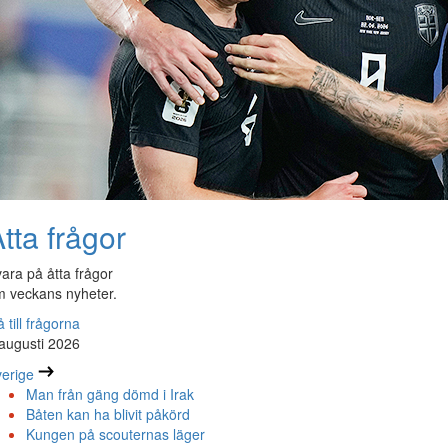
tta frågor
ara på åtta frågor
 veckans nyheter.
 till frågorna
augusti 2026
erige
Man från gäng dömd i Irak
Båten kan ha blivit påkörd
Kungen på scouternas läger