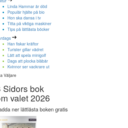
ltur
Linda Hammar är död
Populär hjälte på bio
Hon ska dansa i tv
Titta på viktiga maskiner
Tips på lättlästa böcker
ardags
Han fiskar kräftor
Turister gillar vädret
Lätt att spela minigolf
Dags att plocka blåbär
Kvinnor ser vackrare ut
la Väljare
 Sidors bok
om valet 2026
adda ner lättlästa boken gratis