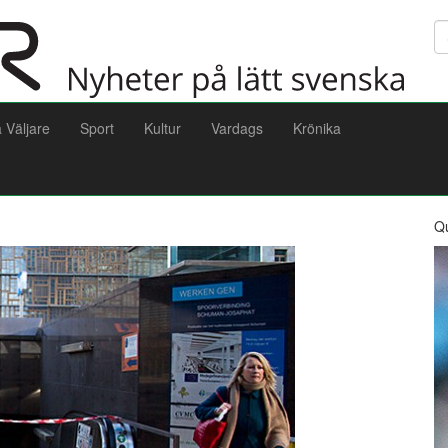
Sö
a Väljare
Sport
Kultur
Vardags
Krönika
Q