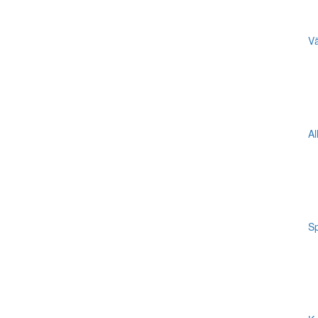
Vä
Al
Sp