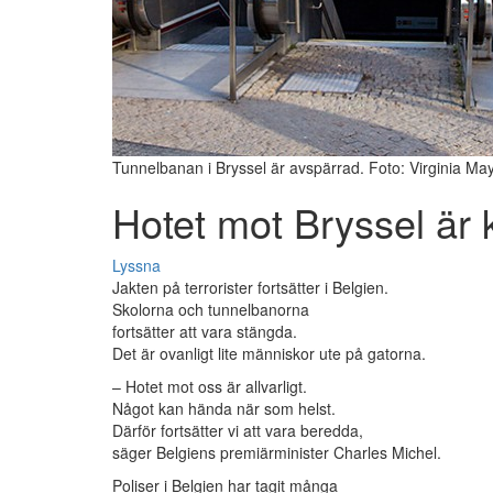
Tunnelbanan i Bryssel är avspärrad. Foto: Virginia M
Hotet mot Bryssel är 
Lyssna
Jakten på terrorister fortsätter i Belgien.
Skolorna och tunnelbanorna
fortsätter att vara stängda.
Det är ovanligt lite människor ute på gatorna.
– Hotet mot oss är allvarligt.
Något kan hända när som helst.
Därför fortsätter vi att vara beredda,
säger Belgiens premiärminister Charles Michel.
Poliser i Belgien har tagit många