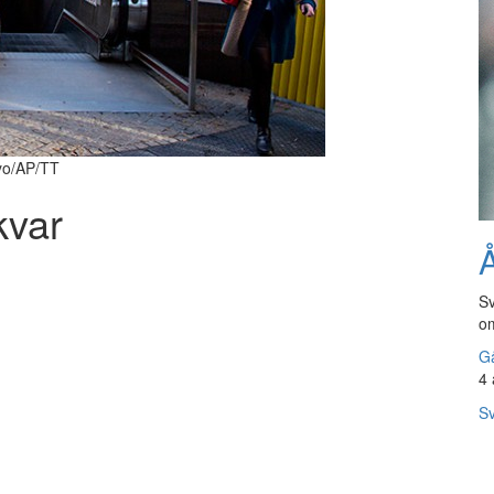
ayo/AP/TT
kvar
Å
Sv
om
Gå
4 
Sv