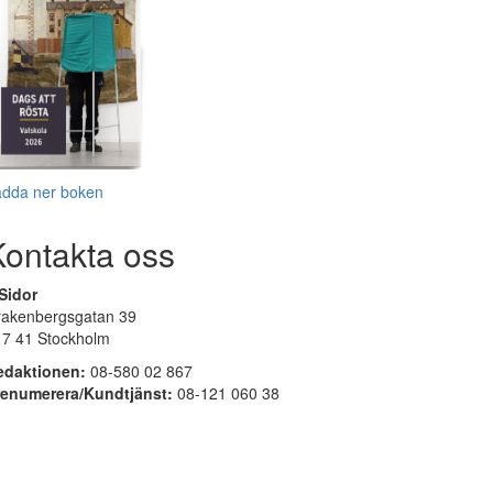
adda ner boken
Kontakta oss
Sidor
rakenbergsgatan 39
17 41 Stockholm
edaktionen:
08-580 02 867
renumerera/Kundtjänst:
08-121 060 38