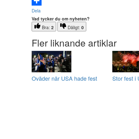
Email
Dela
Vad tycker du om nyheten?
Bra:
2
Dåligt:
0
Fler liknande artiklar
Oväder när USA hade fest
Stor fest 