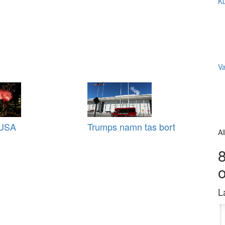
Ku
V
i USA
Trumps namn tas bort
Al
8
L