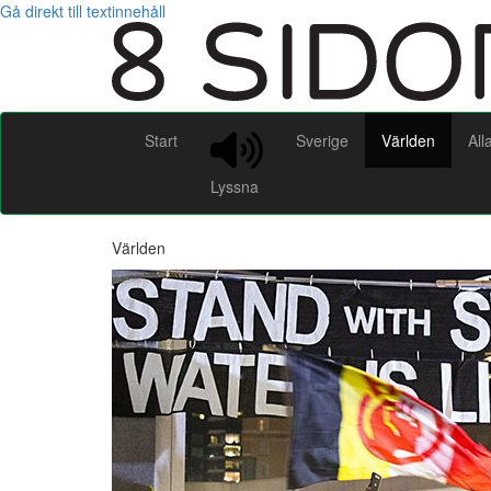
Gå direkt till textinnehåll
Start
Sverige
Världen
All
Lyssna
Världen