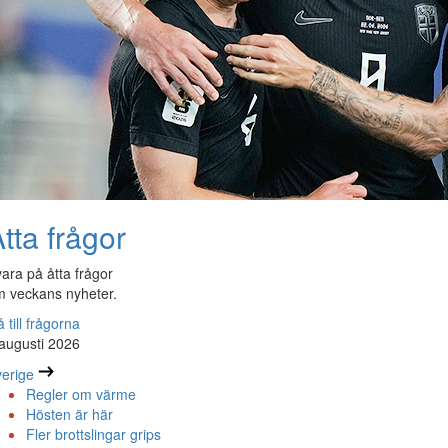
tta frågor
ara på åtta frågor
 veckans nyheter.
 till frågorna
augusti 2026
erige
Regler om värme
Hösten är här
Fler brottslingar grips