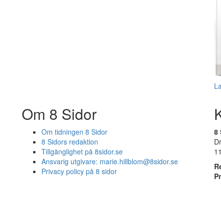
L
Om 8 Sidor
Om tidningen 8 Sidor
8 
8 Sidors redaktion
D
Tillgänglighet på 8sidor.se
1
Ansvarig utgivare:
marie.hillblom@8sidor.se
R
Privacy policy på 8 sidor
P