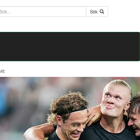
ktext
Sök
uiz