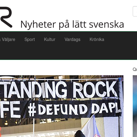
Sö
a Väljare
Sport
Kultur
Vardags
Krönika
Q