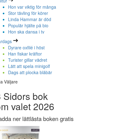
ltur
Hon var viktig för många
Stor tävling för körer
Linda Hammar är död
Populär hjälte på bio
Hon ska dansa i tv
ardags
Dyrare oxfilé i höst
Han fiskar kräftor
Turister gillar vädret
Lätt att spela minigolf
Dags att plocka blåbär
la Väljare
 Sidors bok
om valet 2026
adda ner lättlästa boken gratis