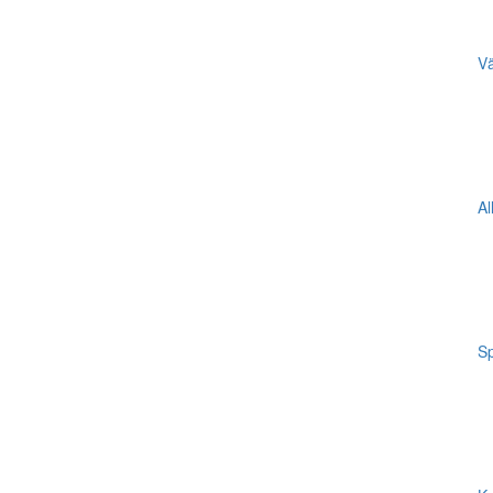
Vä
Al
Sp