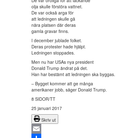
De var oroliga för att läckande
olja skulle förstöra vattnet.
De var också arga för
att ledningen skulle gå
nära platsen där deras
gamla gravar finns.
I december jublade folket.
Deras protester hade hjälpt.
Ledningen stoppades.
Men nu har USAs nya president
Donald Trump ändrat på det.
Han har bestämt att ledningen ska byggas.
– Bygget kommer att ge många
amerikaner jobb, säger Donald Trump.
8 SIDOR/TT
25 januari 2017
Skriv ut