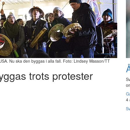
 USA. Nu ska den byggas i alla fall. Foto: Lindsey Wasson/TT
Å
yggas trots protester
Sv
om
Gå
4 
Sv