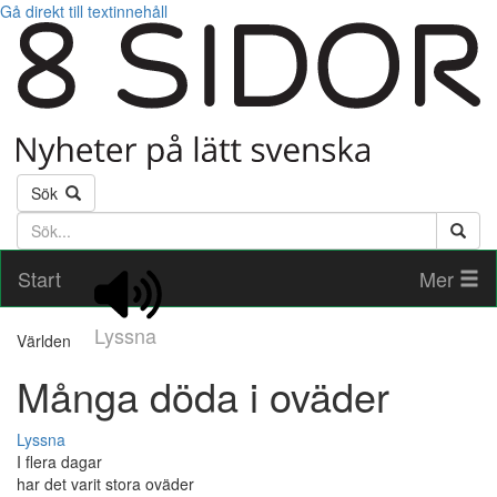
Gå direkt till textinnehåll
Sök
Söktext
Start
Mer
Lyssna
Världen
Många döda i oväder
Lyssna
I flera dagar
har det varit stora oväder