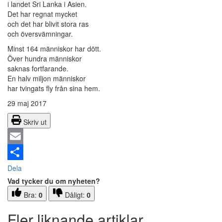
i landet Sri Lanka i Asien.
Det har regnat mycket
och det har blivit stora ras
och översvämningar.
Minst 164 människor har dött.
Över hundra människor
saknas fortfarande.
En halv miljon människor
har tvingats fly från sina hem.
29 maj 2017
Skriv ut
Email
Dela
Vad tycker du om nyheten?
Bra:
0
Dåligt:
0
Fler liknande artiklar