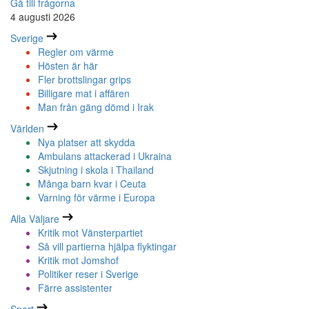
Gå till frågorna
4 augusti 2026
Sverige
Regler om värme
Hösten är här
Fler brottslingar grips
Billigare mat i affären
Man från gäng dömd i Irak
Världen
Nya platser att skydda
Ambulans attackerad i Ukraina
Skjutning i skola i Thailand
Många barn kvar i Ceuta
Varning för värme i Europa
Alla Väljare
Kritik mot Vänsterpartiet
Så vill partierna hjälpa flyktingar
Kritik mot Jomshof
Politiker reser i Sverige
Färre assistenter