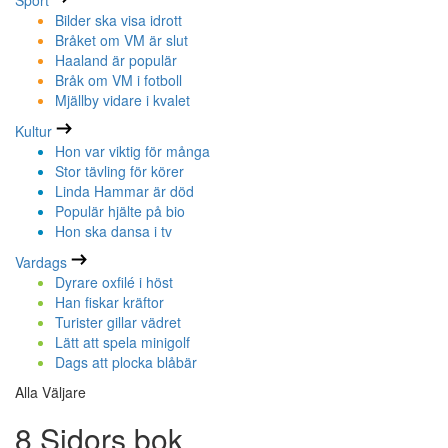
Sport
Bilder ska visa idrott
Bråket om VM är slut
Haaland är populär
Bråk om VM i fotboll
Mjällby vidare i kvalet
Kultur
Hon var viktig för många
Stor tävling för körer
Linda Hammar är död
Populär hjälte på bio
Hon ska dansa i tv
Vardags
Dyrare oxfilé i höst
Han fiskar kräftor
Turister gillar vädret
Lätt att spela minigolf
Dags att plocka blåbär
Alla Väljare
8 Sidors bok