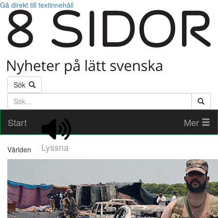
Gå direkt till textinnehåll
Sök
Söktext
Start
Mer
Lyssna
Världen