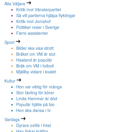
Alla Väljare
Kritik mot Vänsterpartiet
Så vill partierna hjälpa flyktingar
Kritik mot Jomshof
Politiker reser i Sverige
Färre assistenter
Sport
Bilder ska visa idrott
Bråket om VM är slut
Haaland är populär
Bråk om VM i fotboll
Mjällby vidare i kvalet
Kultur
Hon var viktig för många
Stor tävling för körer
Linda Hammar är död
Populär hjälte på bio
Hon ska dansa i tv
Vardags
Dyrare oxfilé i höst
Han fiskar kräftor