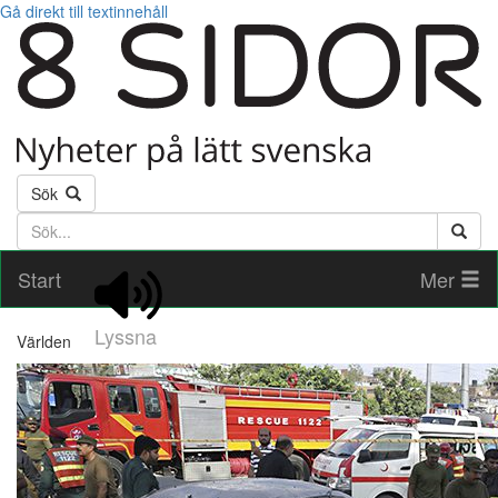
Gå direkt till textinnehåll
Sök
Söktext
Start
Mer
Lyssna
Världen