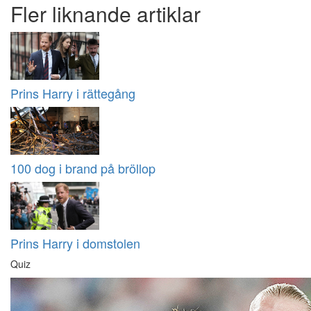
Fler liknande artiklar
Prins Harry i rättegång
100 dog i brand på bröllop
Prins Harry i domstolen
Quiz