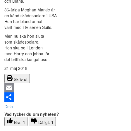
och Diana.
36-åriga Meghan Markle är
en känd skådespelare i USA.
Hon har bland annat
varit med i tv-serien Suits.
Men nu ska hon sluta
som skådespelare.
Hon ska bo i London
med Harry och jobba för
det brittiska kungahuset.
21 maj 2018
Skriv ut
Email
Dela
Vad tycker du om nyheten?
Bra:
1
Dåligt:
1