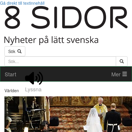
Gå direkt till textinnehåll
Sök
Söktext
Start
Mer
Lyssna
Världen