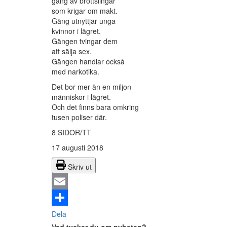
gäng av brottslingar
som krigar om makt.
Gäng utnyttjar unga
kvinnor i lägret.
Gängen tvingar dem
att sälja sex.
Gängen handlar också
med narkotika.
Det bor mer än en miljon
människor i lägret.
Och det finns bara omkring
tusen poliser där.
8 SIDOR/TT
17 augusti 2018
Skriv ut
Email
Dela