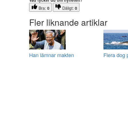
Vad tycker du om nyheten?
Bra:
0
Dåligt:
0
Fler liknande artiklar
Han lämnar makten
Flera dog