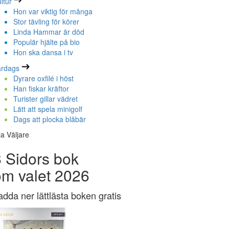
ltur
Hon var viktig för många
Stor tävling för körer
Linda Hammar är död
Populär hjälte på bio
Hon ska dansa i tv
ardags
Dyrare oxfilé i höst
Han fiskar kräftor
Turister gillar vädret
Lätt att spela minigolf
Dags att plocka blåbär
la Väljare
 Sidors bok
om valet 2026
adda ner lättlästa boken gratis