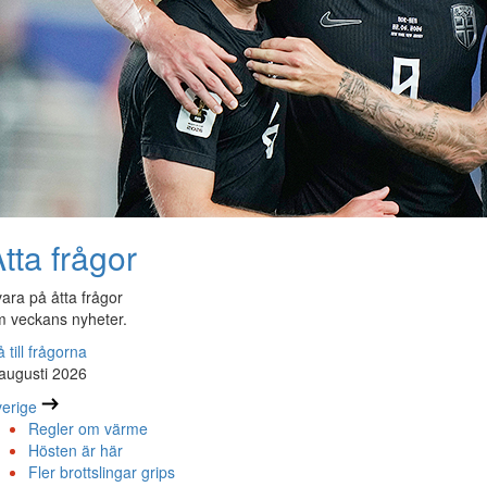
tta frågor
ara på åtta frågor
 veckans nyheter.
 till frågorna
augusti 2026
erige
Regler om värme
Hösten är här
Fler brottslingar grips