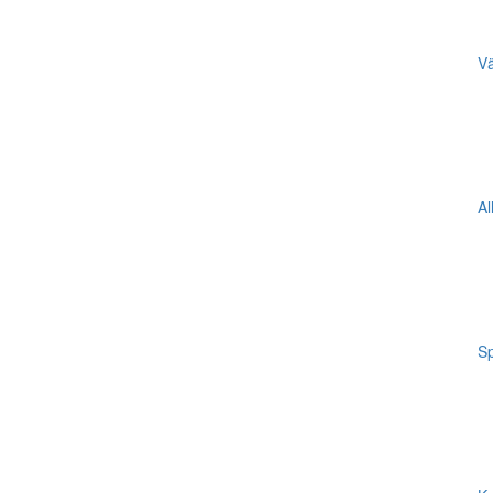
Vä
Al
Sp