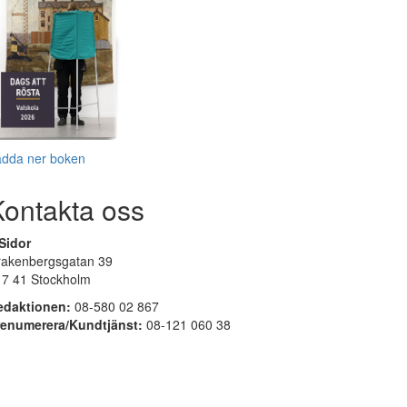
adda ner boken
Kontakta oss
Sidor
rakenbergsgatan 39
17 41 Stockholm
edaktionen:
08-580 02 867
renumerera/Kundtjänst:
08-121 060 38