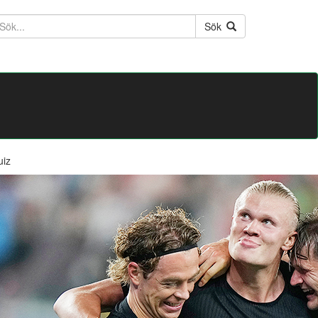
ktext
Sök
uiz