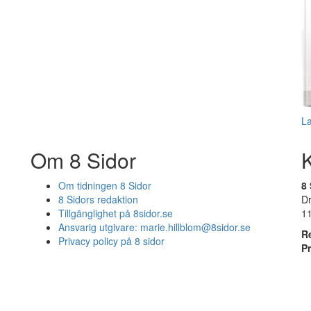
L
Om 8 Sidor
Om tidningen 8 Sidor
8 
8 Sidors redaktion
D
Tillgänglighet på 8sidor.se
1
Ansvarig utgivare:
marie.hillblom@8sidor.se
R
Privacy policy på 8 sidor
P