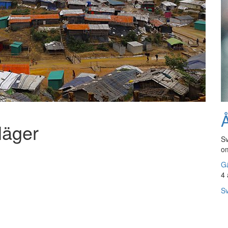
Å
läger
Sv
om
Gå
4 
Sv