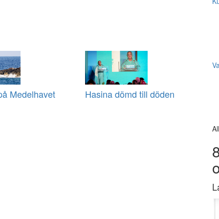
Ku
V
 på Medelhavet
Hasina dömd till döden
Al
8
L