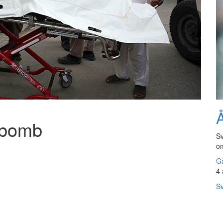
Å
 bomb
Sv
om
Gå
4 
Sv