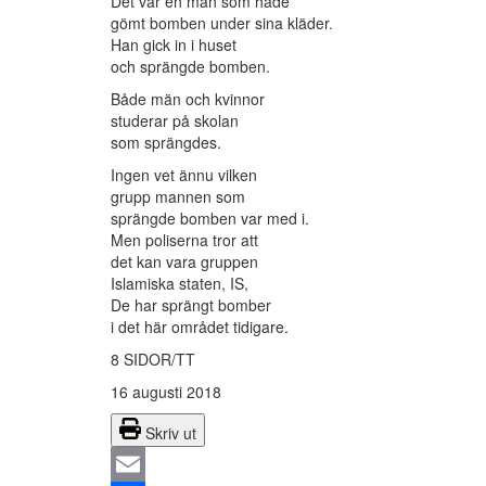
Det var en man som hade
gömt bomben under sina kläder.
Han gick in i huset
och sprängde bomben.
Både män och kvinnor
studerar på skolan
som sprängdes.
Ingen vet ännu vilken
grupp mannen som
sprängde bomben var med i.
Men poliserna tror att
det kan vara gruppen
Islamiska staten, IS,
De har sprängt bomber
i det här området tidigare.
8 SIDOR/TT
16 augusti 2018
Skriv ut