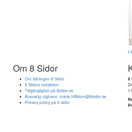
L
Om 8 Sidor
Om tidningen 8 Sidor
8 
8 Sidors redaktion
D
Tillgänglighet på 8sidor.se
1
Ansvarig utgivare:
marie.hillblom@8sidor.se
R
Privacy policy på 8 sidor
P