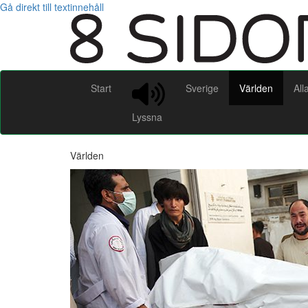
Gå direkt till textinnehåll
Start
Sverige
Världen
All
Lyssna
Världen