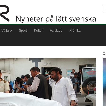
Sö
a Väljare
Sport
Kultur
Vardags
Krönika
Q