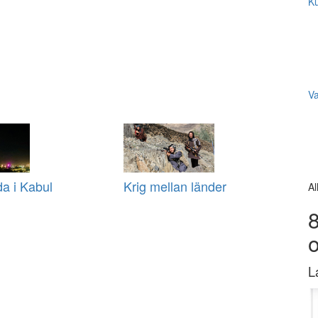
Ku
V
a i Kabul
Krig mellan länder
Al
8
L