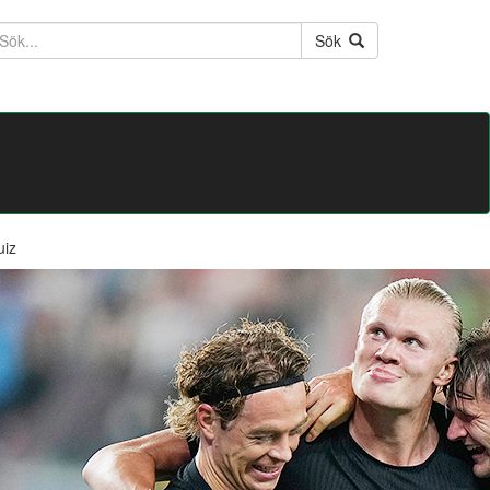
ktext
Sök
uiz