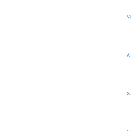
Vä
Al
Sp