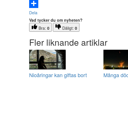
Email
Dela
Vad tycker du om nyheten?
Bra:
0
Dåligt:
0
Fler liknande artiklar
Nioåringar kan giftas bort
Många död