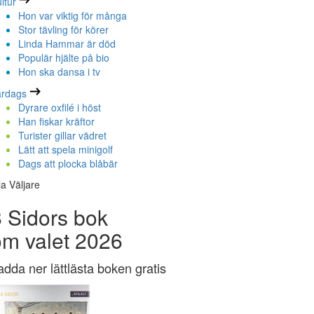
ltur
Hon var viktig för många
Stor tävling för körer
Linda Hammar är död
Populär hjälte på bio
Hon ska dansa i tv
ardags
Dyrare oxfilé i höst
Han fiskar kräftor
Turister gillar vädret
Lätt att spela minigolf
Dags att plocka blåbär
la Väljare
 Sidors bok
om valet 2026
adda ner lättlästa boken gratis