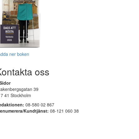
adda ner boken
Kontakta oss
Sidor
rakenbergsgatan 39
17 41 Stockholm
edaktionen:
08-580 02 867
renumerera/Kundtjänst:
08-121 060 38