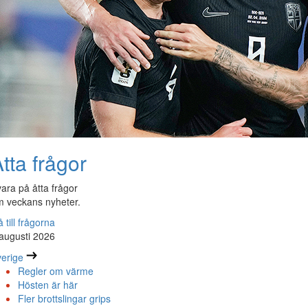
tta frågor
ara på åtta frågor
 veckans nyheter.
 till frågorna
augusti 2026
erige
Regler om värme
Hösten är här
Fler brottslingar grips