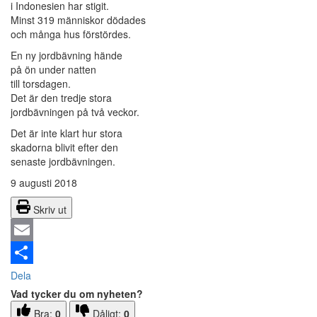
i Indonesien har stigit.
Minst 319 människor dödades
och många hus förstördes.
En ny jordbävning hände
på ön under natten
till torsdagen.
Det är den tredje stora
jordbävningen på två veckor.
Det är inte klart hur stora
skadorna blivit efter den
senaste jordbävningen.
9 augusti 2018
Skriv ut
Email
Dela
Vad tycker du om nyheten?
Bra:
0
Dåligt:
0