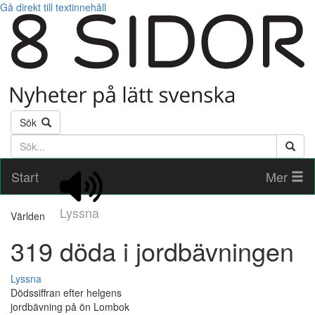
Gå direkt till textinnehåll
Sök
Söktext
Start
Mer
Lyssna
Världen
319 döda i jordbävningen
Lyssna
Dödssiffran efter helgens
jordbävning på ön Lombok