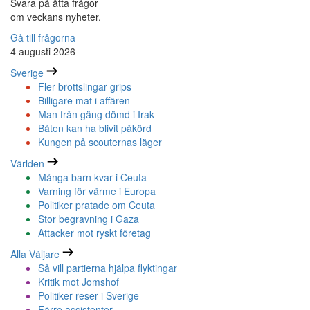
Svara på åtta frågor
om veckans nyheter.
Gå till frågorna
4 augusti 2026
Sverige
Fler brottslingar grips
Billigare mat i affären
Man från gäng dömd i Irak
Båten kan ha blivit påkörd
Kungen på scouternas läger
Världen
Många barn kvar i Ceuta
Varning för värme i Europa
Politiker pratade om Ceuta
Stor begravning i Gaza
Attacker mot ryskt företag
Alla Väljare
Så vill partierna hjälpa flyktingar
Kritik mot Jomshof
Politiker reser i Sverige
Färre assistenter