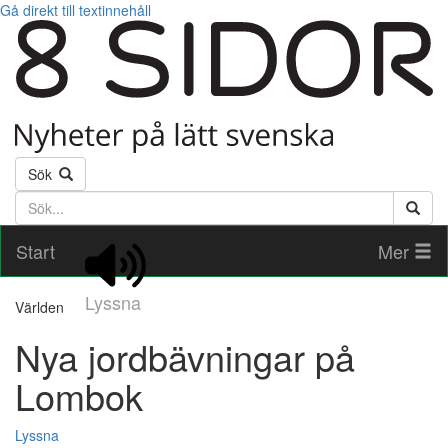
Gå direkt till textinnehåll
Sök
Söktext
Start
Mer
Lyssna
Världen
Nya jordbävningar på
Lombok
Lyssna