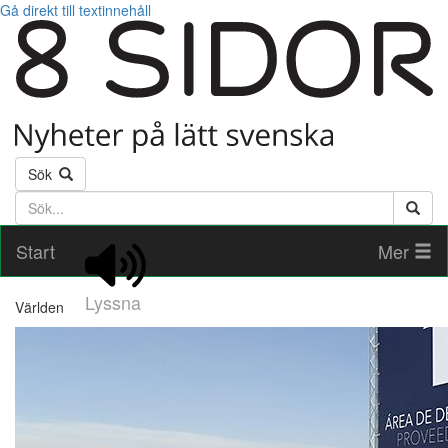
Gå direkt till textinnehåll
Sök
Söktext
Start
Mer
Lyssna
Världen