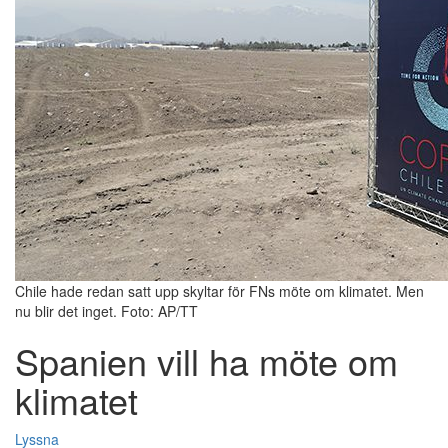
Chile hade redan satt upp skyltar för FNs möte om klimatet. Men
nu blir det inget. Foto: AP/TT
Spanien vill ha möte om
klimatet
Lyssna