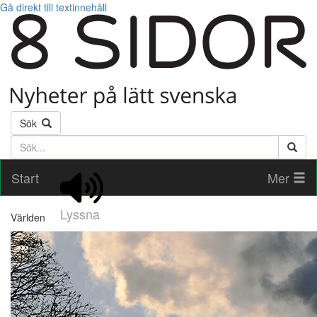
Gå direkt till textinnehåll
Sök
Söktext
Start
Mer
Lyssna
Världen