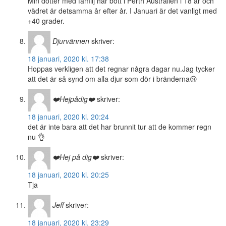
Min dotter med familj har bott i Perth Australien i 18 år och
vädret är detsamma år efter år. I Januari är det vanligt med
+40 grader.
Djurvännen
skriver:
18 januari, 2020 kl. 17:38
Hoppas verkligen att det regnar några dagar nu.Jag tycker
att det är så synd om alla djur som dör i bränderna😢
❤️Hejpådig❤️
skriver:
18 januari, 2020 kl. 20:24
det är inte bara att det har brunnit tur att de kommer regn
nu 👌
❤️Hej på dig❤️
skriver:
18 januari, 2020 kl. 20:25
Tja
Jeff
skriver:
18 januari, 2020 kl. 23:29