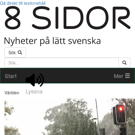
Gå direkt till textinnehåll
Sök
Söktext
Start
Mer
Lyssna
Världen