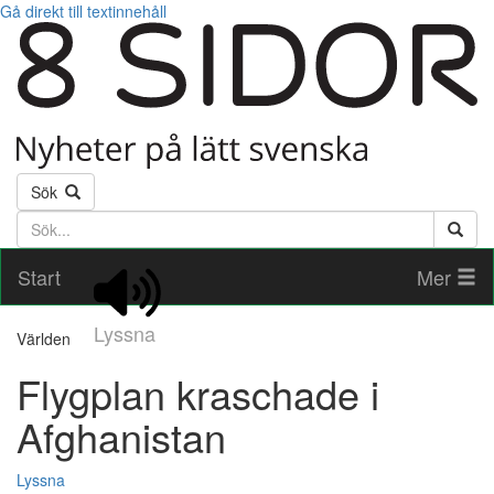
Gå direkt till textinnehåll
Sök
Söktext
Start
Mer
Lyssna
Världen
Flygplan kraschade i
Afghanistan
Lyssna