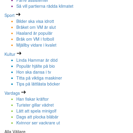
Färre assistenter
Så vill partierna rädda klimatet
Sport
Bilder ska visa idrott
Bråket om VM är slut
Haaland är populär
Bråk om VM i fotboll
Mjällby vidare i kvalet
Kultur
Linda Hammar är död
Populär hjälte på bio
Hon ska dansa i tv
Titta på viktiga maskiner
Tips på lättlästa böcker
Vardags
Han fiskar kräftor
Turister gillar vädret
Lätt att spela minigolf
Dags att plocka blåbär
Kvinnor ser vackrare ut
Alla Väljare