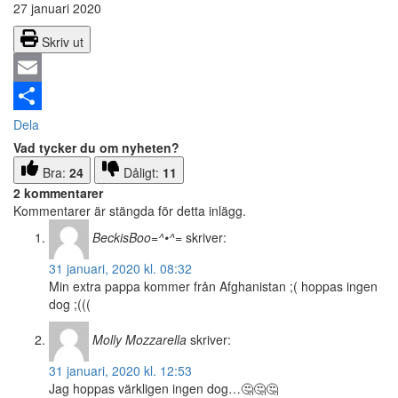
27 januari 2020
Skriv ut
Email
Dela
Vad tycker du om nyheten?
Bra:
24
Dåligt:
11
2 kommentarer
Kommentarer är stängda för detta inlägg.
BeckisBoo=^•^=
skriver:
31 januari, 2020 kl. 08:32
Min extra pappa kommer från Afghanistan ;( hoppas ingen
dog ;(((
Molly Mozzarella
skriver:
31 januari, 2020 kl. 12:53
Jag hoppas värkligen ingen dog…🤔🤔🤔