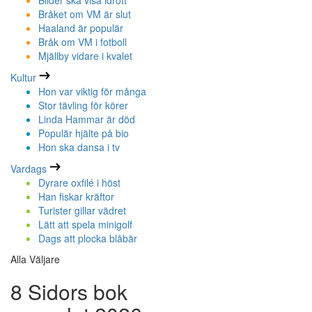
Bilder ska visa idrott
Bråket om VM är slut
Haaland är populär
Bråk om VM i fotboll
Mjällby vidare i kvalet
Kultur
Hon var viktig för många
Stor tävling för körer
Linda Hammar är död
Populär hjälte på bio
Hon ska dansa i tv
Vardags
Dyrare oxfilé i höst
Han fiskar kräftor
Turister gillar vädret
Lätt att spela minigolf
Dags att plocka blåbär
Alla Väljare
8 Sidors bok