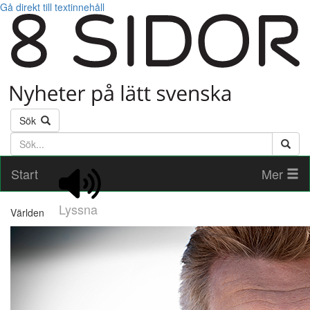
Gå direkt till textinnehåll
Sök
Söktext
Start
Mer
Lyssna
Världen