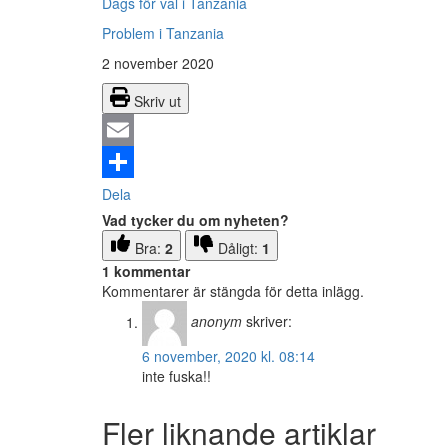
Dags för val i Tanzania
Problem i Tanzania
2 november 2020
Skriv ut
Email
Dela
Vad tycker du om nyheten?
Bra:
2
Dåligt:
1
1 kommentar
Kommentarer är stängda för detta inlägg.
anonym
skriver:
6 november, 2020 kl. 08:14
inte fuska!!
Fler liknande artiklar