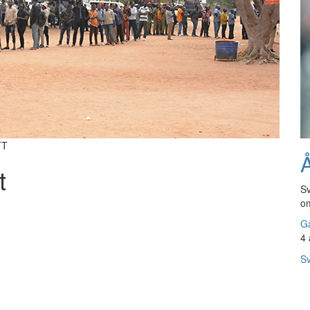
TT
Å
t
Sv
om
Gå
4 
Sv