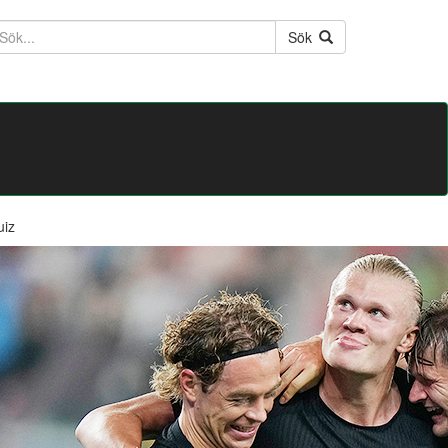
ktext
Sök
uiz