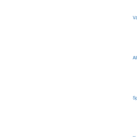
Vä
Al
Sp