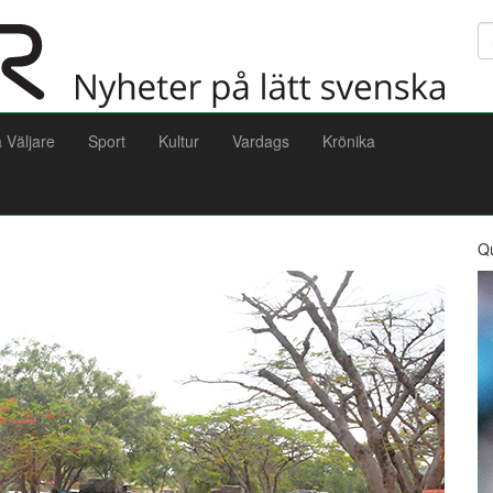
Sö
a Väljare
Sport
Kultur
Vardags
Krönika
Q