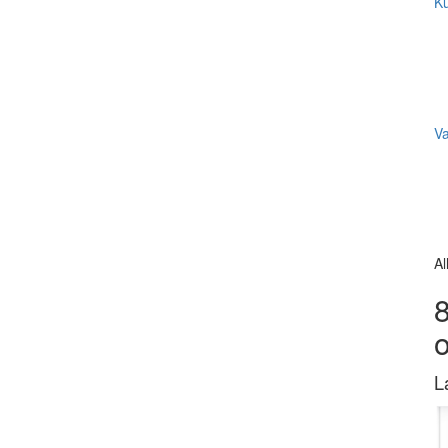
Ku
V
Al
8
L