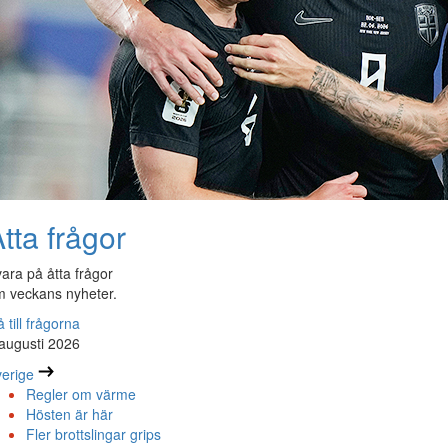
tta frågor
ara på åtta frågor
 veckans nyheter.
 till frågorna
augusti 2026
erige
Regler om värme
Hösten är här
Fler brottslingar grips