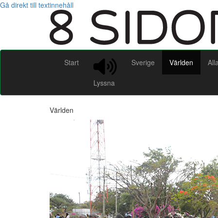
Gå direkt till textinnehåll
Start
Sverige
Världen
All
Lyssna
Världen