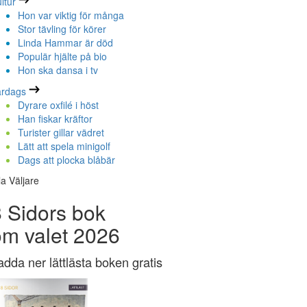
ltur
Hon var viktig för många
Stor tävling för körer
Linda Hammar är död
Populär hjälte på bio
Hon ska dansa i tv
ardags
Dyrare oxfilé i höst
Han fiskar kräftor
Turister gillar vädret
Lätt att spela minigolf
Dags att plocka blåbär
la Väljare
 Sidors bok
om valet 2026
adda ner lättlästa boken gratis