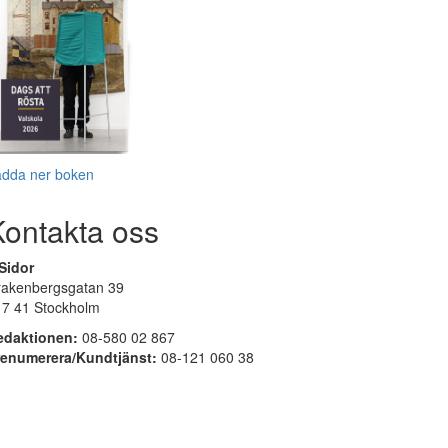
adda ner boken
Kontakta oss
Sidor
rakenbergsgatan 39
17 41 Stockholm
edaktionen:
08-580 02 867
renumerera/Kundtjänst:
08-121 060 38