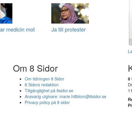
ar medicin mot
Ja till protester
L
Om 8 Sidor
Om tidningen 8 Sidor
8 
8 Sidors redaktion
D
Tillgänglighet på 8sidor.se
1
Ansvarig utgivare:
marie.hillblom@8sidor.se
R
Privacy policy på 8 sidor
P