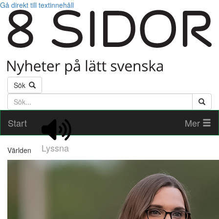
Gå direkt till textinnehåll
Sök
Söktext
Start
Mer
Lyssna
Världen