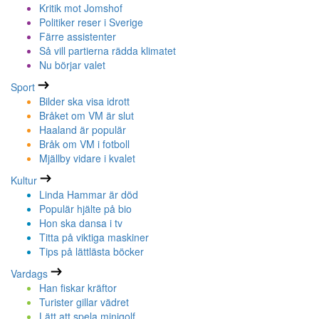
Kritik mot Jomshof
Politiker reser i Sverige
Färre assistenter
Så vill partierna rädda klimatet
Nu börjar valet
Sport
Bilder ska visa idrott
Bråket om VM är slut
Haaland är populär
Bråk om VM i fotboll
Mjällby vidare i kvalet
Kultur
Linda Hammar är död
Populär hjälte på bio
Hon ska dansa i tv
Titta på viktiga maskiner
Tips på lättlästa böcker
Vardags
Han fiskar kräftor
Turister gillar vädret
Lätt att spela minigolf