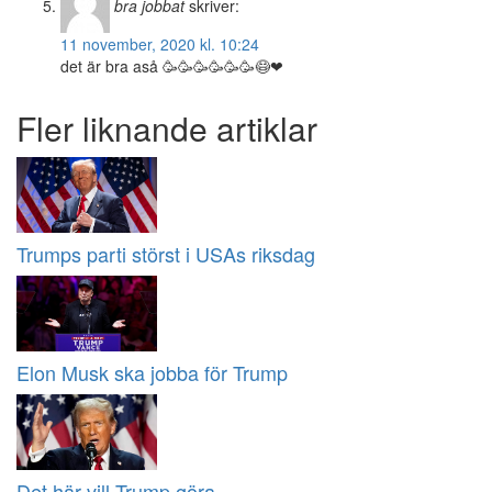
bra jobbat
skriver:
11 november, 2020 kl. 10:24
det är bra aså 🥳🥳🥳🥳🥳🥳😷❤
Fler liknande artiklar
Trumps parti störst i USAs riksdag
Elon Musk ska jobba för Trump
Det här vill Trump göra