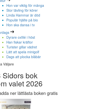
ltur
Hon var viktig för många
Stor tävling för körer
Linda Hammar är död
Populär hjälte på bio
Hon ska dansa i tv
ardags
Dyrare oxfilé i höst
Han fiskar kräftor
Turister gillar vädret
Lätt att spela minigolf
Dags att plocka blåbär
la Väljare
 Sidors bok
om valet 2026
adda ner lättlästa boken gratis