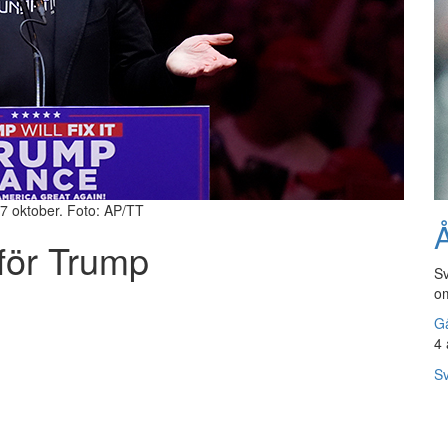
7 oktober. Foto: AP/TT
Å
för Trump
Sv
om
Gå
4 
Sv