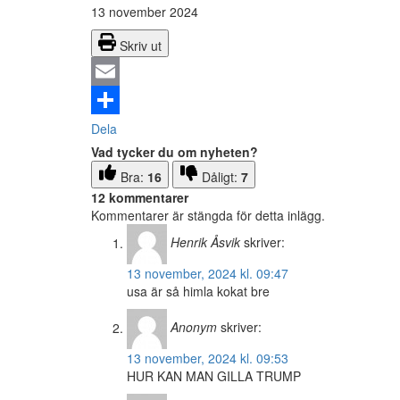
13 november 2024
Skriv ut
Email
Dela
Vad tycker du om nyheten?
Bra:
16
Dåligt:
7
12 kommentarer
Kommentarer är stängda för detta inlägg.
Henrik Åsvik
skriver:
13 november, 2024 kl. 09:47
usa är så himla kokat bre
Anonym
skriver:
13 november, 2024 kl. 09:53
HUR KAN MAN GILLA TRUMP