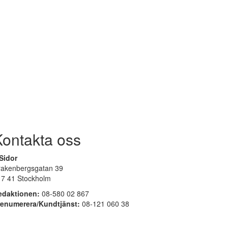
Kontakta oss
Sidor
rakenbergsgatan 39
17 41 Stockholm
edaktionen:
08-580 02 867
renumerera/Kundtjänst:
08-121 060 38