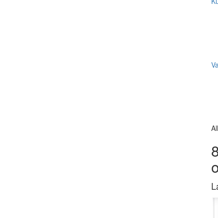
Ku
V
Al
8
L