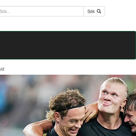
ktext
Sök
uiz