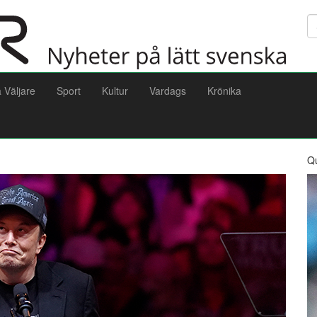
Sö
a Väljare
Sport
Kultur
Vardags
Krönika
Q