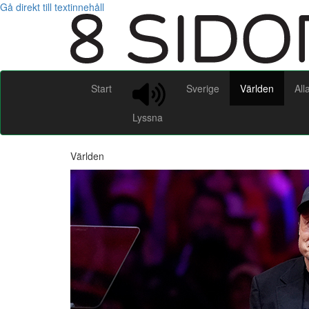
Gå direkt till textinnehåll
Start
Sverige
Världen
All
Lyssna
Världen