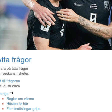
tta frågor
ara på åtta frågor
 veckans nyheter.
 till frågorna
augusti 2026
erige
Regler om värme
Hösten är här
Fler brottslingar grips