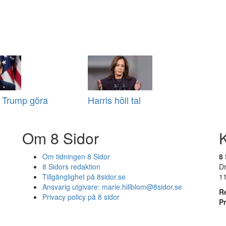
ll Trump göra
Harris höll tal
Om 8 Sidor
Om tidningen 8 Sidor
8 
8 Sidors redaktion
D
Tillgänglighet på 8sidor.se
1
Ansvarig utgivare:
marie.hillblom@8sidor.se
R
Privacy policy på 8 sidor
P