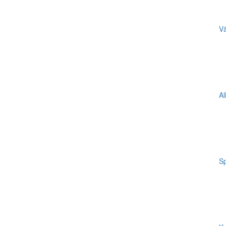
Vä
Al
Sp