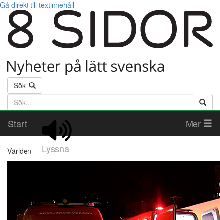
Gå direkt till textinnehåll
Sök
Söktext
Start
Mer
Lyssna
Världen