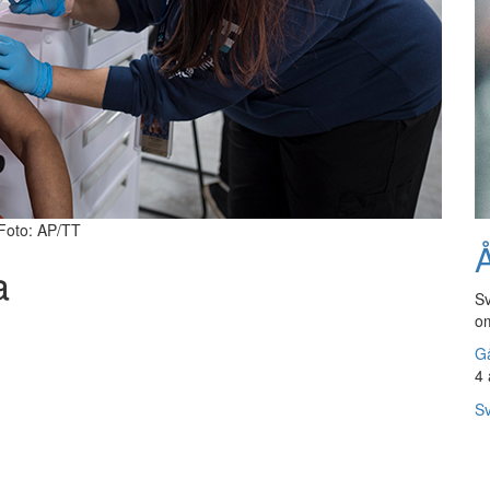
 Foto: AP/TT
Å
a
Sv
om
Gå
4 
Sv