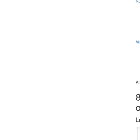
Ku
V
Al
8
L