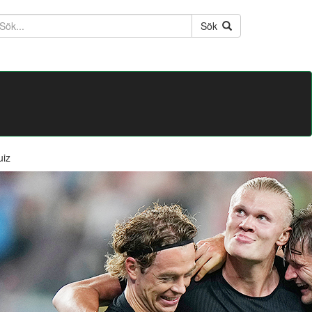
ktext
Sök
uiz