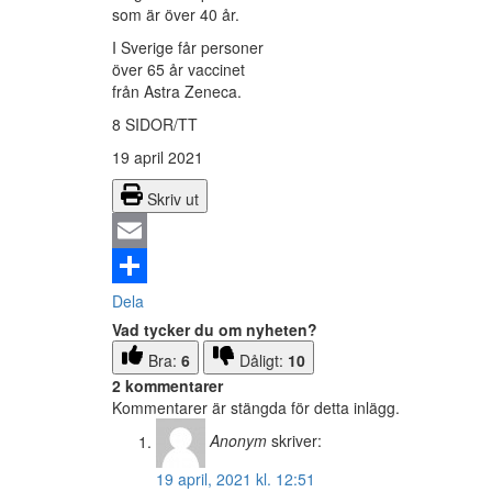
som är över 40 år.
I Sverige får personer
över 65 år vaccinet
från Astra Zeneca.
8 SIDOR/TT
19 april 2021
Skriv ut
Email
Dela
Vad tycker du om nyheten?
Bra:
6
Dåligt:
10
2 kommentarer
Kommentarer är stängda för detta inlägg.
Anonym
skriver:
19 april, 2021 kl. 12:51