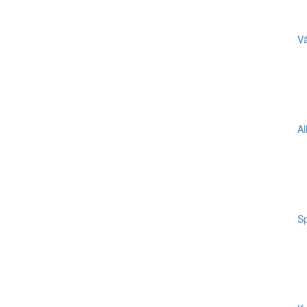
Vä
Al
Sp