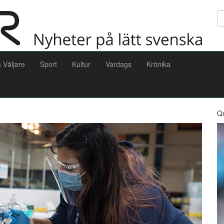
Sö
a Väljare
Sport
Kultur
Vardags
Krönika
Q