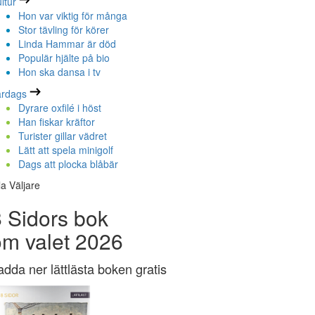
ltur
Hon var viktig för många
Stor tävling för körer
Linda Hammar är död
Populär hjälte på bio
Hon ska dansa i tv
ardags
Dyrare oxfilé i höst
Han fiskar kräftor
Turister gillar vädret
Lätt att spela minigolf
Dags att plocka blåbär
la Väljare
 Sidors bok
om valet 2026
adda ner lättlästa boken gratis