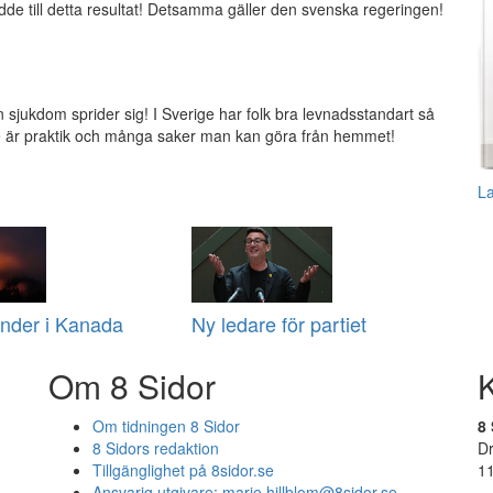
ledde till detta resultat! Detsamma gäller den svenska regeringen!
 en sjukdom sprider sig! I Sverige har folk bra levnadsstandart så
rige är praktik och många saker man kan göra från hemmet!
L
nder i Kanada
Ny ledare för partiet
Om 8 Sidor
Om tidningen 8 Sidor
8 
8 Sidors redaktion
D
Tillgänglighet på 8sidor.se
1
Ansvarig utgivare:
marie.hillblom@8sidor.se