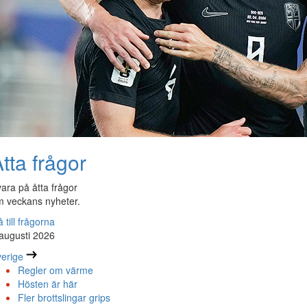
tta frågor
ara på åtta frågor
 veckans nyheter.
 till frågorna
augusti 2026
erige
Regler om värme
Hösten är här
Fler brottslingar grips