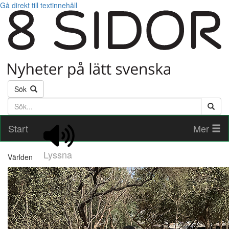
Gå direkt till textinnehåll
Sök
Söktext
Start
Mer
Lyssna
Världen