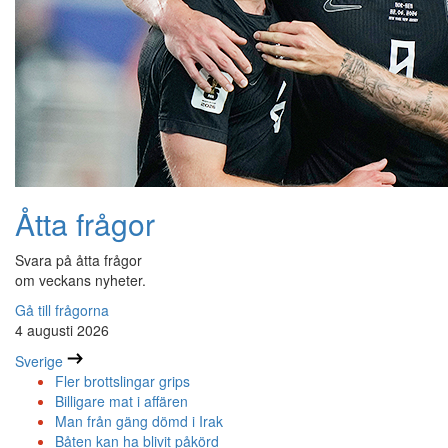
Åtta frågor
Svara på åtta frågor
om veckans nyheter.
Gå till frågorna
4 augusti 2026
Sverige
Fler brottslingar grips
Billigare mat i affären
Man från gäng dömd i Irak
Båten kan ha blivit påkörd