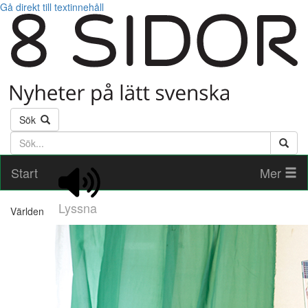
Gå direkt till textinnehåll
Sök
Söktext
Start
Mer
Lyssna
Världen